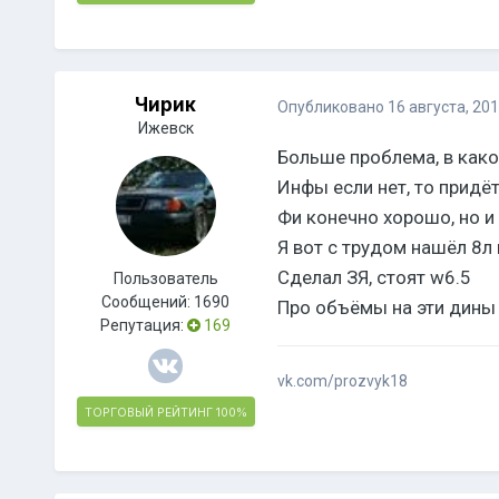
Чирик
Опубликовано
16 августа, 20
Ижевск
Больше проблема, в како
Инфы если нет, то придё
Фи конечно хорошо, но и
Я вот с трудом нашёл 8л
Сделал ЗЯ, стоят w6.5
Пользователь
Сообщений:
1690
Про объёмы на эти дины
Репутация:
169
vk.com/prozvyk18
ТОРГОВЫЙ РЕЙТИНГ
100%