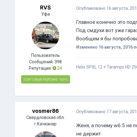
RVS
Опубликовано
16 августа, 20
Уфа
Главное конечно это подг
Под смдухи вот уже гар
Вообщем я бы попробова
Изменено
16 августа, 2016
п
Пользователь
Сообщений:
398
Helix SPXL 12 + Taramps HD 25
Репутация:
24
ТОРГОВЫЙ РЕЙТИНГ
100%
vosmer86
Опубликовано
17 августа, 20
Свердловская обл.
г.Качканар
Женя, а почему w6.5 не 
не держит