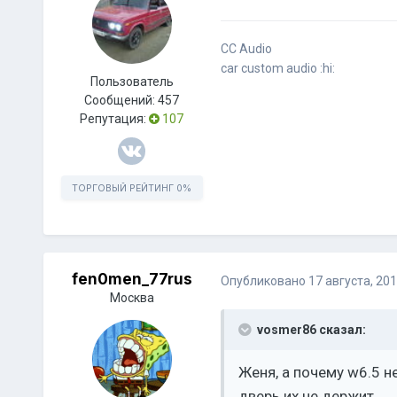
CC Audio
car custom audio :hi:
Пользователь
Сообщений:
457
Репутация:
107
ТОРГОВЫЙ РЕЙТИНГ
0%
fen0men_77rus
Опубликовано
17 августа, 20
Москва
vosmer86 сказал:
Женя, а почему w6.5 
дверь их не держит