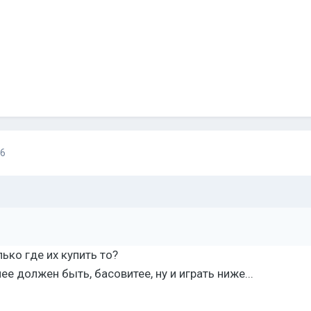
16
олько где их купить то?
е должен быть, басовитее, ну и играть ниже...