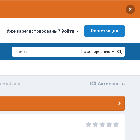
×
Регистрация
Уже зарегистрированы? Войти
По содержанию
6 RedLine
Активность