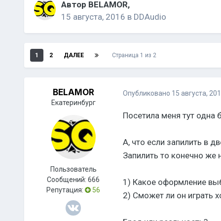
Автор
BELAMOR
,
15 августа, 2016
в
DDAudio
1
2
ДАЛЕЕ
Страница 1 из 2
BELAMOR
Опубликовано
15 августа, 20
Екатеринбург
Посетила меня тут одна б
А, что если запилить в 
Запилить то конечно же н
Пользователь
Сообщений:
666
1) Какое оформление выб
Репутация:
56
2) Сможет ли он играть х