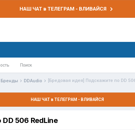
НАШ ЧАТ в ТЕЛЕГРАМ - ВЛИВАЙСЯ
ость
Поиск
[Бредовая идея] Подскажите по DD 50
Бренды
DDAudio
НАШ ЧАТ в ТЕЛЕГРАМ - ВЛИВАЙСЯ
 DD 506 RedLine