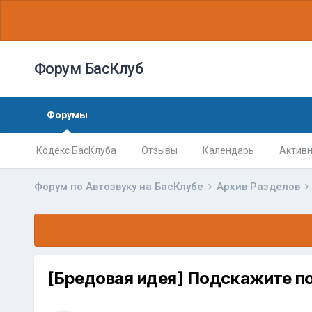
Форум БасКлуб
Форумы
Кодекс БасКлуба
Отзывы
Календарь
Активн
Форум по Автозвуку на БасКлубе
Архив Разделов
[Бредовая идея] Подскажите по