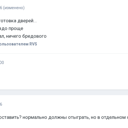
16
(изменено)
отовка дверей...
аздо проще
л, ничего бредового
ользователем RVS
00
16
поставить? нормально должны отыграть, но в отдельном