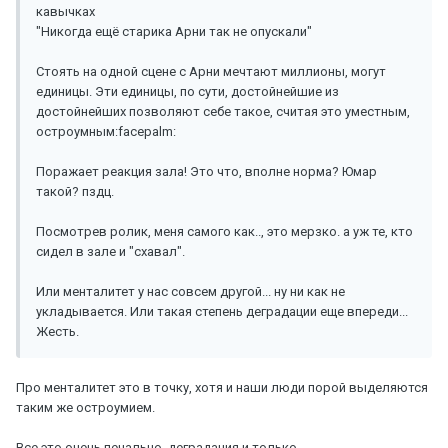
кавычках
"Никогда ещё старика Арни так не опускали"
Стоять на одной сцене с Арни мечтают миллионы, могут
единицы. Эти единицы, по сути, достойнейшие из
достойнейших позволяют себе такое, считая это уместным,
остроумным:facepalm:
Поражает реакция зала! Это что, вполне норма? Юмар
такой? пздц.
Посмотрев ролик, меня самого как.., это мерзко. а уж те, кто
сидел в зале и "схавал".
Или менталитет у нас совсем другой... ну ни как не
укладывается. Или такая степень деградации еще впереди...
Жесть.
Про менталитет это в точку, хотя и наши люди порой выделяются
таким же остроумием.
Все это очень печально, деградация и только...