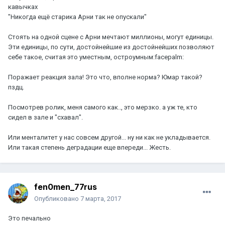
кавычках
"Никогда ещё старика Арни так не опускали"
Стоять на одной сцене с Арни мечтают миллионы, могут единицы.
Эти единицы, по сути, достойнейшие из достойнейших позволяют
себе такое, считая это уместным, остроумным:facepalm:
Поражает реакция зала! Это что, вполне норма? Юмар такой?
пздц.
Посмотрев ролик, меня самого как.., это мерзко. а уж те, кто
сидел в зале и "схавал".
Или менталитет у нас совсем другой... ну ни как не укладывается.
Или такая степень деградации еще впереди... Жесть.
fen0men_77rus
Опубликовано
7 марта, 2017
Это печально