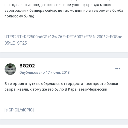
п.с.: сделано и правда все на высшем уровне, правда может
аэрография и бампера сейчас не так модны, но в те времена бомба
полюбому была)
UTE92BT+RF2500bdCP+13w7AE+RFT6002+FP8fe200*2+EOSae
35tLE+ST25
BG202
Опубликовано
17 июля, 2013
В то время я чуть не обделался от гордости - все просто бошки
сворачивали, к тому же это было В Карачаево-Черкессии
[sIGPIC][/sIGPIC]