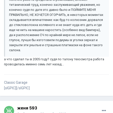
титанический труд, конечно заслуживающий уважения, но
конечно судя по дате это давно было и ПОЙМИТЕ МЕНЯ
ПРАВИЛЬНО, НЕ ХОЧЕТСЯ ОГОРЧИТЬ, в некоторых моментах
складывается впечатление: как буд-то колхозник дорвался
до стекловолокна холявного и не знает куда его деть и где
еще че нить на машине наростить (особенно вид бампера),
да и расположение СЧ по крайней мере не лепое, если не
глупое, лучше бы изготовили подиумы в уголки зеркал и
закрыли эти унылые и страшные платмаски на фоне такого
салона.
а что сделал ты в 2005 году? судя по талону техосмотра работа
проводилась именно семь лет назад...
Classic Garage
[sIGPIC][/sIGPIC]
женя 593