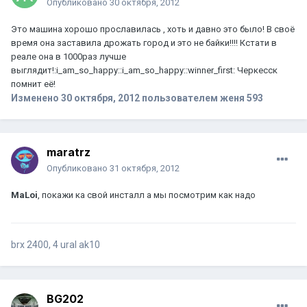
Опубликовано
30 октября, 2012
Это машина хорошо прославилась , хоть и давно это было! В своё
время она заставила дрожать город и это не байки!!!! Кстати в
реале она в 1000раз лучше
выглядит!:i_am_so_happy::i_am_so_happy::winner_first: Черкесск
помнит её!
Изменено
30 октября, 2012
пользователем женя 593
maratrz
Опубликовано
31 октября, 2012
MaLoi
, покажи ка свой инсталл а мы посмотрим как надо
brx 2400, 4 ural ak10
BG202