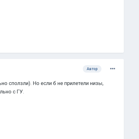
Автор
о сползли). Но если б не прилетели низы,
ьно с ГУ.