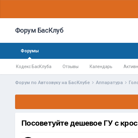
Форум БасКлуб
Форумы
Кодекс БасКлуба
Отзывы
Календарь
Активн
Форум по Автозвуку на БасКлубе
Аппаратура
Гол
Посоветуйте дешевое ГУ с кро