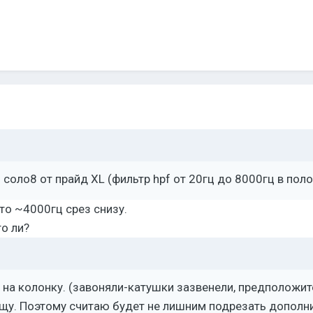
 соло8 от прайд XL (фильтр hpf от 20гц до 8000гц в по
о ~4000гц срез снизу.
то ли?
на колонку. (завоняли-катушки зазвенели, предположите
щу. Поэтому считаю будет не лишним подрезать дополни