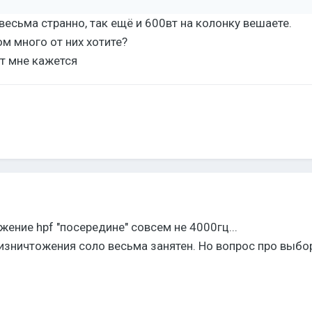
весьма странно, так ещё и 600вт на колонку вешаете.
м много от них хотите?
ет мне кажется
ожение hpf "посередине" совсем не 4000гц...
изничтожения соло весьма занятен. Но вопрос про выбо