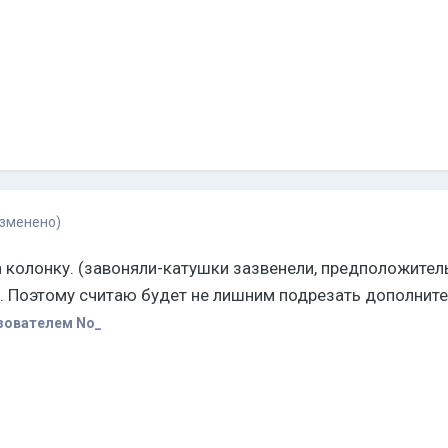
изменено)
 колонку. (завоняли-катушки зазвенели, предположительн
 Поэтому считаю будет не лишним подрезать дополнител
зователем No_