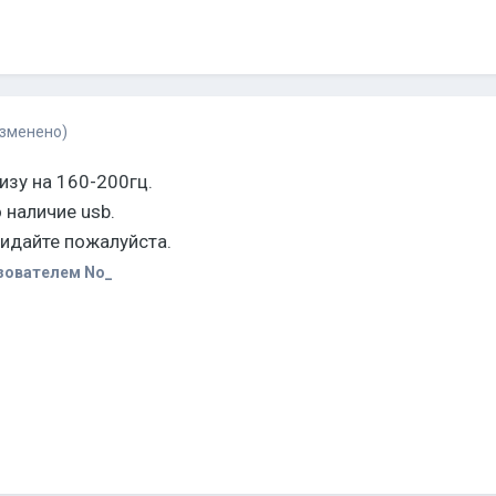
изменено)
зу на 160-200гц.
 наличие usb.
идайте пожалуйста.
зователем No_