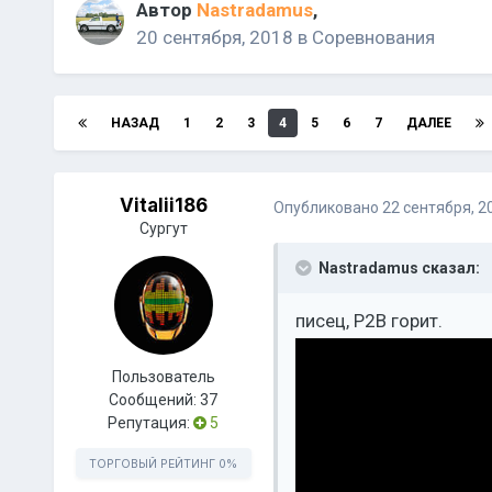
Автор
Nastradamus
,
20 сентября, 2018
в
Соревнования
НАЗАД
1
2
3
4
5
6
7
ДАЛЕЕ
Vitalii186
Опубликовано
22 сентября, 2
Сургут
Nastradamus сказал:
писец, Р2В горит.
Пользователь
Сообщений:
37
Репутация:
5
ТОРГОВЫЙ РЕЙТИНГ
0%