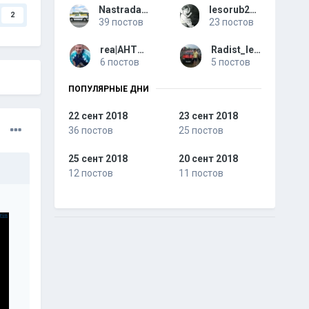
Nastradamus
lesorub23rus
2
39 постов
23 постов
rea|AHTOXA
Radist_leha
6 постов
5 постов
ПОПУЛЯРНЫЕ ДНИ
22 сент 2018
23 сент 2018
36 постов
25 постов
25 сент 2018
20 сент 2018
12 постов
11 постов
tin