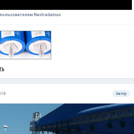
пользователем Nastradamus
ТЬ
018
Автор