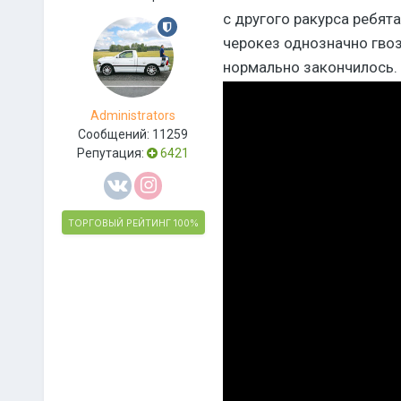
с другого ракурса ребята
черокез однозначно гвоз
нормально закончилось.
Administrators
Сообщений:
11259
Репутация:
6421
ТОРГОВЫЙ РЕЙТИНГ
100%