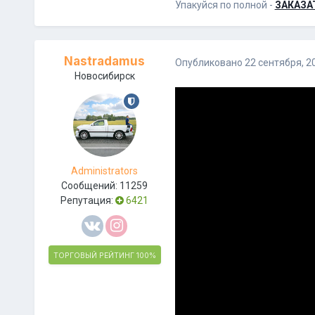
Упакуйся по полной -
ЗАКАЗА
Nastradamus
Опубликовано
22 сентября, 2
Новосибирск
Administrators
Сообщений:
11259
Репутация:
6421
ТОРГОВЫЙ РЕЙТИНГ
100%