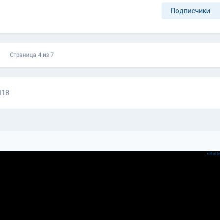
Подписчики
Страница 4 из 7
018
vBulle