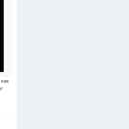
 как
т!