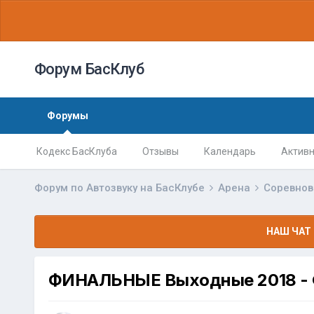
Форум БасКлуб
Форумы
Кодекс БасКлуба
Отзывы
Календарь
Активн
Форум по Автозвуку на БасКлубе
Арена
Соревно
НАШ ЧАТ 
ФИНАЛЬНЫЕ Выходные 2018 - 