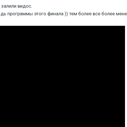
 залили видос.
дь программы этого финала )) тем более все более мен
vBulletin