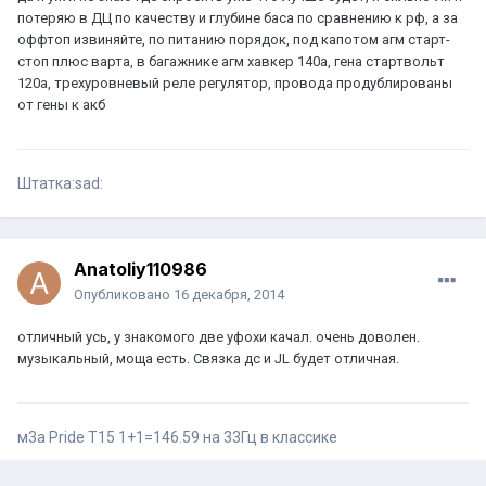
потеряю в ДЦ по качеству и глубине баса по сравнению к рф, а за
оффтоп извиняйте, по питанию порядок, под капотом агм старт-
стоп плюс варта, в багажнике агм хавкер 140а, гена стартвольт
120а, трехуровневый реле регулятор, провода продублированы
от гены к акб
Штатка:sad:
Anatoliy110986
Опубликовано
16 декабря, 2014
отличный усь, у знакомого две уфохи качал. очень доволен.
музыкальный, моща есть. Связка дс и JL будет отличная.
м3а Pride Т15 1+1=146.59 на 33Гц в классике