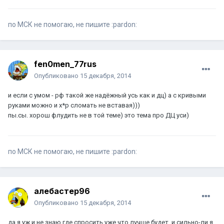
по МСК не помогаю, не пишите :pardon:
fen0men_77rus
Опубликовано
15 декабря, 2014
и если с умом - рф такой же надёжный усь как и дц) а с кривыми
руками можно и х*р сломать не вставая)))
пы.сы. хорош флудить не в той теме) это тема про ДЦ уси)
по МСК не помогаю, не пишите :pardon:
алебастер96
Опубликовано
15 декабря, 2014
да я уж и не знаю где спросить уже что лучше будет, и сильно-ли я