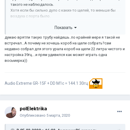
такого не наблюдалось.
Хотя если бы сильно дуло с каких-то щелей, то меньше бы
воздуха с порта было.
Чувствую надо экспериментировать просто, осталось где-
Показать
то ещё 80ую трубу достать и раскатать её.
думаю врятли такую трубу найдешь..по крайней мере я такой не
встречал...А почему не хочешь короб на щели собрать?сам
недавно собрал для этого урала короб на щели 22 литра чистого и
настройка 39гц....и прям удивился как может играть одна
восьмерка))
Audio Extreme GR-15F + DD M1c = 144.1 30гц
polElektrika
Опубликовано
5 марта, 2020