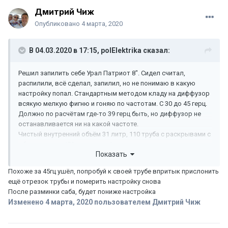
Дмитрий Чиж
Опубликовано
4 марта, 2020
В 04.03.2020 в 17:15,
polElektrika
сказал:
Решил запилить себе Урал Патриот 8". Сидел считал,
распилили, всё сделал, запилил, но не понимаю в какую
настройку попал. Стандартным методом кладу на диффузор
всякую мелкую фигню и гоняю по частотам. С 30 до 45 герц.
Должно по расчётам где-то 39 герц быть, но диффузор не
останавливается ни на какой частоте.
Чистый внутренний объём 31 литр, 110 труба с раскрывами с
обеих сторон, 450 мм длинной.
Показать
Какие косяки могут привести к этому? Может недостаточно
гермитично, хотя нигде щелей нет, монолитный такой короб
Похоже за 45гц ушёл, попробуй к своей трубе впритык прислонить
с 18 ламинированной фанеры.
ещё отрезок трубы и померить настройку снова
После разминки саба, будет пониже настройка
Есть догадка, что саб не до конца размялся ещё, но не знаю
Изменено
4 марта, 2020
пользователем Дмитрий Чиж
может ли это влиять