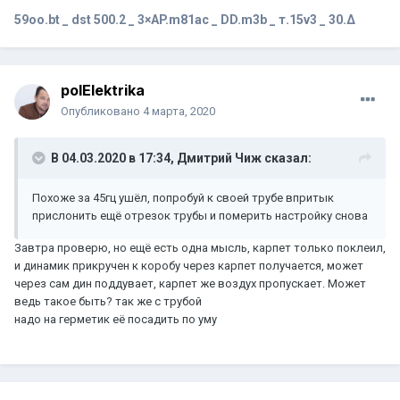
59оо.bt _ dst 500.2
_
3×AP.m81ac
_
DD.m3b
_
т.15v3 _ 30.∆
polElektrika
Опубликовано
4 марта, 2020
В 04.03.2020 в 17:34,
Дмитрий Чиж
сказал:
Похоже за 45гц ушёл, попробуй к своей трубе впритык
прислонить ещё отрезок трубы и померить настройку снова
Завтра проверю, но ещё есть одна мысль, карпет только поклеил,
и динамик прикручен к коробу через карпет получается, может
через сам дин поддувает, карпет же воздух пропускает. Может
ведь такое быть? так же с трубой
надо на герметик её посадить по уму