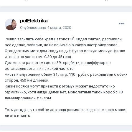
polElektrika
Опубликовано
4 марта, 2020
Решил запилить себе Урал Патриот 8". Сидел считал, распилили,
всё сделал, запилил, но не понимаю в какую настройку попал.
Стандартным методом кладу на диффузор всякую мелкую фигню
и гоняю по частотам. С 30 до 45 герц.
Должно по расчётам где-то 39 герц быть, но диффузор не
останавливается ни на какой частоте.
Чистый внутренний объём 31 литр, 110 труба с раскрывами с обеих
сторон, 450 мм длинной.
Какие косяки могут привести к этому? Может недостаточно
гермитично, хотя нигде щелей нет, монолитный такой короб с 18
ламинированной фанеры.
Есть догадка, что саб не до конца размялся ещё, но не знаю может
ли это влиять.