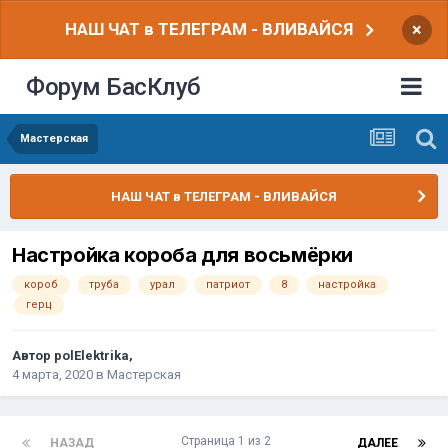
НАШ ЧАТ в ТЕЛЕГРАМ - ВЛИВАЙСЯ
×
Форум БасКлуб
Мастерская
НАШ ЧАТ в ТЕЛЕГРАМ - ВЛИВАЙСЯ
Настройка короба для восьмёрки
короб
труба
урал
патриот
8
настройка
герц
Автор
polElektrika
,
4 марта, 2020
в
Мастерская
Страница 1 из 2
НАЗАД
ДАЛЕЕ