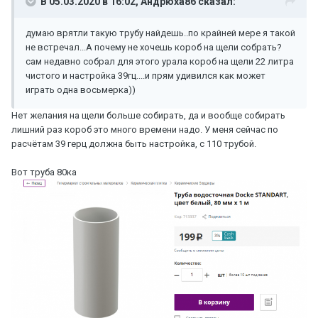
В 05.03.2020 в 16:02,
Андрюха86
сказал:
думаю врятли такую трубу найдешь..по крайней мере я такой
не встречал...А почему не хочешь короб на щели собрать?
сам недавно собрал для этого урала короб на щели 22 литра
чистого и настройка 39гц....и прям удивился как может
играть одна восьмерка))
Нет желания на щели больше собирать, да и вообще собирать
лишний раз короб это много времени надо. У меня сейчас по
расчётам 39 герц должна быть настройка, с 110 трубой.
Вот труба 80ка