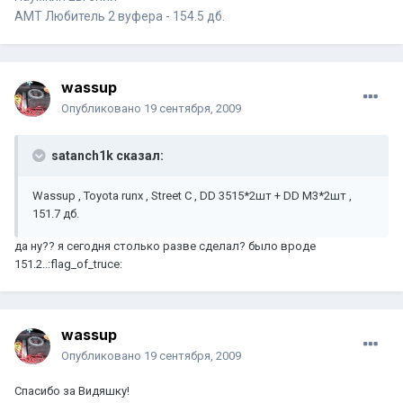
АМТ Любитель 2 вуфера - 154.5 дб.
wassup
Опубликовано
19 сентября, 2009
satanch1k сказал:
Wassup , Toyota runx , Street C , DD 3515*2шт + DD M3*2шт ,
151.7 дб.
да ну?? я сегодня столько разве сделал? было вроде
151.2..:flag_of_truce:
wassup
Опубликовано
19 сентября, 2009
Спасибо за Видяшку!