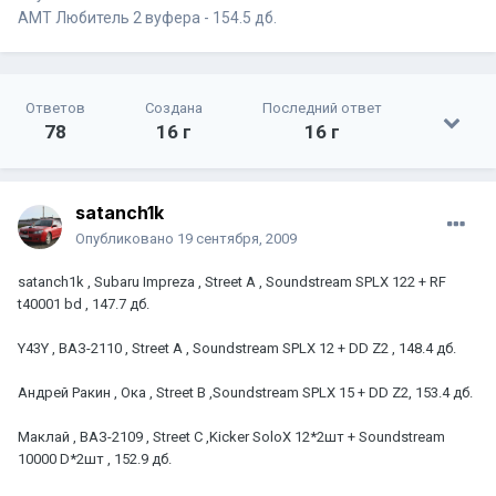
АМТ Любитель 2 вуфера - 154.5 дб.
Ответов
Создана
Последний ответ
78
16 г
16 г
satanch1k
Опубликовано
19 сентября, 2009
satanch1k , Subaru Impreza , Street A , Soundstream SPLX 122 + RF
t40001 bd , 147.7 дб.
Y43Y , ВАЗ-2110 , Street A , Soundstream SPLX 12 + DD Z2 , 148.4 дб.
Андрей Ракин , Ока , Street B ,Soundstream SPLX 15 + DD Z2, 153.4 дб.
Маклай , ВАЗ-2109 , Street C ,Kicker SoloX 12*2шт + Soundstream
10000 D*2шт , 152.9 дб.