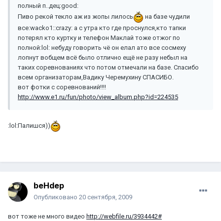
полный п..дец:good:
Пиво рекой текло аж из жопы лилось
на базе чудили
все:wacko1::crazy: а с утра кто где проснулся,кто тапки
потерял кто куртку и телефон Маклай тоже отжог по
полной:lol: небуду говорить чё он елал ато все сосмеху
лопнут вобщем всё было отлично ещё не разу небыл на
таких соревнованиях что потом отмечали на базе. Спасибо
всем организаторам,Вадику Черемухину СПАСИБО.
вот фотки с соревнований!!!!
http://www.e1.ru/fun/photo/view_album.php?id=224535
:lol:Палишся))
beHdep
Опубликовано
20 сентября, 2009
вот тоже не много видео
http://webfile.ru/3934442#