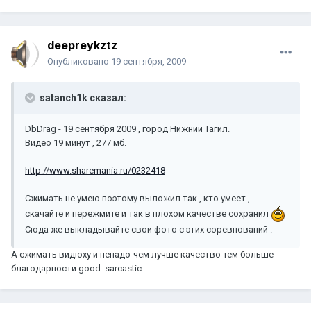
deepreykztz
Опубликовано
19 сентября, 2009
satanch1k сказал:
DbDrag - 19 сентября 2009 , город Нижний Тагил.
Видео 19 минут , 277 мб.
http://www.sharemania.ru/0232418
Сжимать не умею поэтому выложил так , кто умеет ,
скачайте и пережмите и так в плохом качестве сохранил
Сюда же выкладывайте свои фото с этих соревнований .
А сжимать видюху и ненадо-чем лучше качество тем больше
благодарности:good::sarcastic: