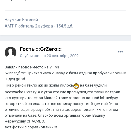
Наумкин Евгений
АМТ Любитель 2 вуфера - 154.5 дб.
Гость :::GrZero:::
Опубликовано
20 сентября, 2009
Заняли первое место на Vill vs
:winner_first: Приехал часа 2 назад с базы отдыха пробухали полный
п..дец:good:
Пиво рекой текло аж из жопы лилось
на базе чудили
все:wacko1::crazy: а с утра кто где проснулся,кто тапки потерял
кто куртку и телефон Маклай тоже отжог по полной:lol: небуду
говорить чё он елал ато все сосмеху лопнут вобщем всё было
отлично ещё не разу небыл на таких соревнованиях что потом
отмечали на базе. Спасибо всем организаторам,Вадику
Черемухину СПАСИБО.
вот фотки с соревнований!!!!