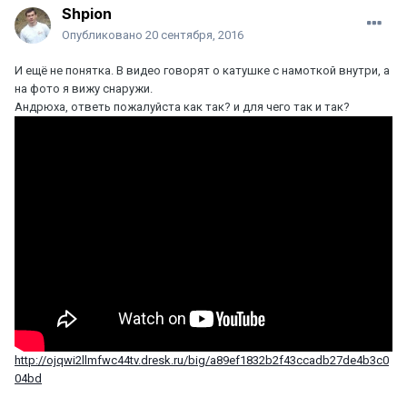
Shpion
Опубликовано
20 сентября, 2016
И ещё не понятка. В видео говорят о катушке с намоткой внутри, а
на фото я вижу снаружи.
Андрюха, ответь пожалуйста как так? и для чего так и так?
http://ojqwi2llmfwc44tv.dresk.ru/big/a89ef1832b2f43ccadb27de4b3c0
04bd