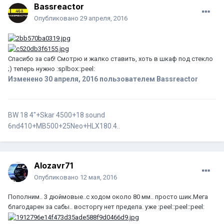
Bassreactor
Опубликовано
29 апреля, 2016
Спасибо за саб! Смотрю и жалко ставить, хоть в шкаф под стекло
;) теперь нужно :splbox::peel:
Изменено
30 апреля, 2016
пользователем Bassreactor
BW 18 4"+Skar 4500+18 sound
6nd410+MB500+25Neo+HLX180.4..
Alozavr71
Опубликовано
12 мая, 2016
Пополним.. 3 дюймовые..с ходом около 80 мм.. просто шик.Мега
благодарен за сабы.. восторгу нет предела. уже :peel::peel::peel: