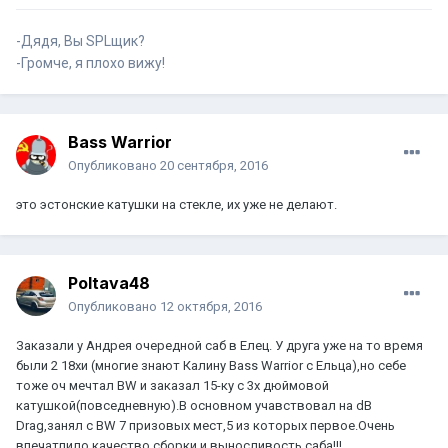
-Дядя, Вы SPLщик?
-Громче, я плохо вижу!
Bass Warrior
Опубликовано
20 сентября, 2016
это эстонские катушки на стекле, их уже не делают.
Poltava48
Опубликовано
12 октября, 2016
Заказали у Андрея очередной саб в Елец. У друга уже на то время
были 2 18хи (многие знают Калину Bass Warrior c Ельца),но себе
тоже оч мечтал BW и заказал 15-ку с 3х дюймовой
катушкой(повседневную).В основном учавствовал на dB
Drag,занял с BW 7 призовых мест,5 из которых первое.Очень
впечатлило качество сборки и выносливость саба!!!