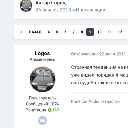
Автор
Logos
,
26 января, 2013
в
Инсталляции
НАЗАД
4
5
6
7
8
9
10
11
12
Logos
Опубликовано
22 июля, 2013
Альметьевск
Странная тенденция на 
уже видел порядка 4 ма
нас судьба такая не кос
Пользователь
Pride Car Audio Татарстан
Сообщений:
1074
Репутация:
163