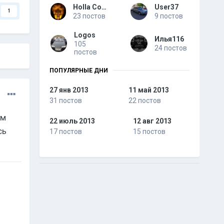
Holla Coast
User37
1
23 постов
9 постов
Logos
Илья116
105
24 постов
постов
ПОПУЛЯРНЫЕ ДНИ
27 янв 2013
11 май 2013
31 постов
22 постов
ам
22 июль 2013
12 авг 2013
сь
17 постов
15 постов