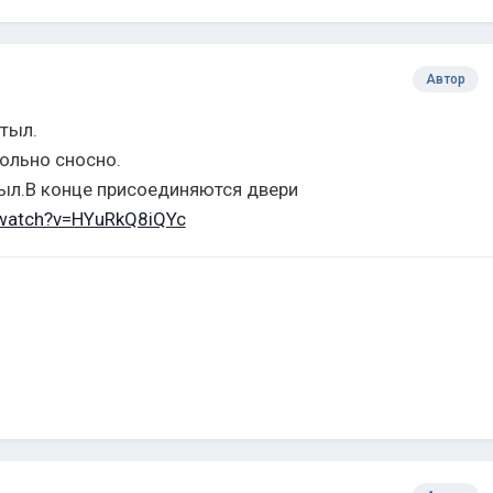
Автор
 тыл.
ольно сносно.
тыл.В конце присоединяются двери
/watch?v=HYuRkQ8iQYc