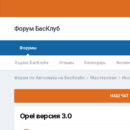
Форум БасКлуб
Форумы
Кодекс БасКлуба
Отзывы
Календарь
Активн
Форум по Автозвуку на БасКлубе
Мастерская
Ин
НАШ ЧАТ 
Opel версия 3.0