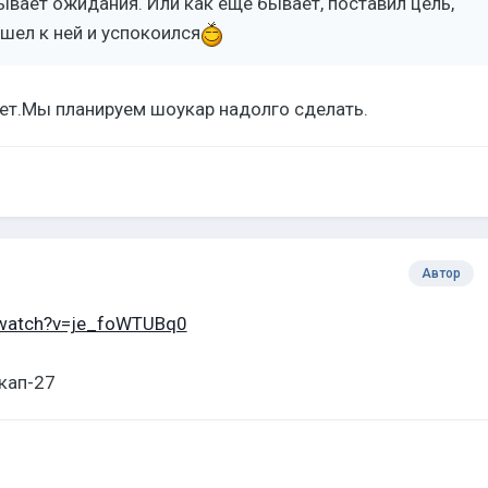
вает ожидания. Или как ещё бывает, поставил цель,
ел к ней и успокоился
дет.Мы планируем шоукар надолго сделать.
Автор
/watch?v=je_foWTUBq0
кап-27