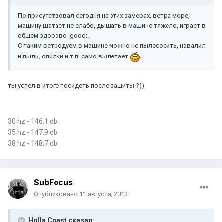
По присутствовал сегодня на этих замерах, ветра море,
машину шатает не слабо, дышать в машине тяжело, играет в
общем здорово :good:.
С таким ветродуем в машине можно не пылесосить, навалил
и пыль, опилки и т.п. само вылетает
.
ты успел в итоге посидеть после защиты ?))
30 hz - 146.1 db
35 hz - 147.9 db
38 hz - 148.7 db
SubFocus
Опубликовано
11 августа, 2013
Holla Coast сказал: