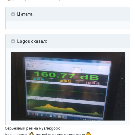
Цитата
Logos сказал:
Серьезный рез на музле:good:
Удачи парни
ломайте опеля полностью