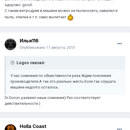
здорово :good:.
С таким ветродуем в машине можно не пылесосить, навалил и
пыль, опилки и т.п. само вылетает
.
Илья116
Опубликовано
11 августа, 2013
Logos сказал:
У нас сомнения по объективности реза.Ждем пояснения
производителя.А так это реально жесть.Если так слушать
машине недолго осталось.
Dr.Gonzo развеял наши сомнения) Рез соответствует
действительности.)
Holla Coast