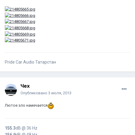
Pride Car Audio Татарстан
Чех
Опубликовано
3 июля, 2013
Лютое зло намечается
155.3
dB @ 36 Hz
156.9
dB @ 48 Hz