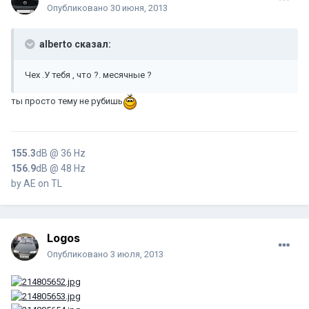
Опубликовано
30 июня, 2013
alberto сказал:
Чех .У тебя , что ?. месячные ?
ты просто тему не рубишь
155.3
dB @ 36 Hz
156.9
dB @ 48 Hz
by AE on TL
Logos
Опубликовано
3 июля, 2013