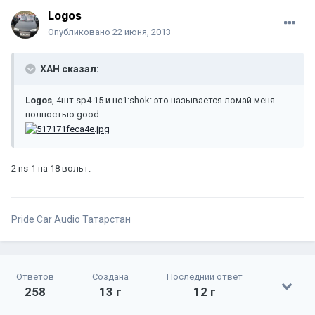
Logos
Опубликовано
22 июня, 2013
XAH сказал:
Logos
, 4шт sp4 15 и нс1:shok: это называется ломай меня
полностью:good:
2 ns-1 на 18 вольт.
Pride Car Audio Татарстан
Ответов
Создана
Последний ответ
258
13 г
12 г