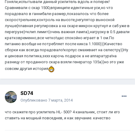
Гоняли,испытывали данный усилитель вдоль и поперек!
Сравнивали с скар 1500,впринципе идентичные уси,но что
порадовало в ганнибале-размер,показалось что более
скорострельнее,контроль на высоте,регулятор выносной
лучше(плавная регулировка а на скаре микрон крутнул и саб уже в
перегрузе)+клип лимит(очень важная лампа),нагрузку в 0.5 давали
кратковременно,все четко!щас спокойно играет в 1 ом.По
питанию вообще не потребляет после кикса 1.1000)))Качество
сборки как всегда порадовало!корпус смахивает на селестру))Ну
и ценовая политика,эххх карочь подарок а не аппаратура!на
разницу от проданного скара взяли генератор 135а))но это уже
совсем другая история
SD74
Опубликовано
7 марта, 2014
что скажете про усилитель HL- 500? 4 канальник, стоит ли его
ставить на мощный повседнев, и как звучание. качество