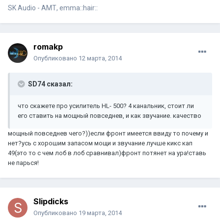
SK Audio - АМТ, emma::hair::
romakp
Опубликовано
12 марта, 2014
SD74 сказал:
что скажете про усилитель HL- 500? 4 канальник, стоит ли
его ставить на мощный повседнев, и как звучание. качество
мощный повседнев чего?))если фронт имеется ввиду то почему и
нет?усь с хорошим запасом мощи и звучание лучше кикс кап
49(это то с чем лоб в лоб сравнивал)фронт потянет на ура!ставь
не парься!
Slipdicks
Опубликовано
19 марта, 2014