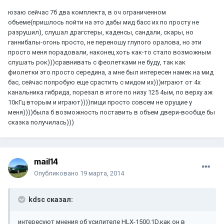
юзаю сейчас 7б два комплекта, в оч ограниченном
объеме(пришлось пойти на это дабы мид басс их по просту не
разрушил), слушал драгстеры, каденсы, сандали, скары, но
ганнибалы-огонь просто, не переношу глупого оралова, но эти
просто меня порадовали, наконец хоть как-то стало возможным
слушать рок)))сравнивать с феолетками не буду, так как
фиолетки это просто середина, а мне был интересен намек на мид
бас, сейчас попробую еще срастить с мидом их)))играют от 4х
канальника гибрида, порезал в итоге по низу 125 4ым, по верху аж
10кГц вторым и играют))))пищи просто совсем не орущие у
меня))))была б возможность поставить в объем двери-вообще бы
сказка получилась)))
mail14
Опубликовано
19 марта, 2014
kdsc сказал:
интересуют мнения об усилителе HLX-1500.1D,как он в