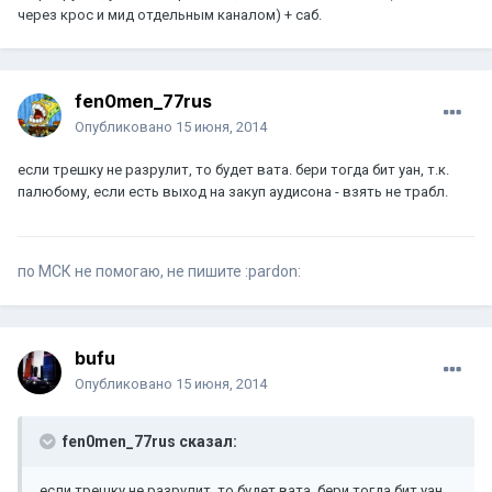
через крос и мид отдельным каналом) + саб.
fen0men_77rus
Опубликовано
15 июня, 2014
если трешку не разрулит, то будет вата. бери тогда бит уан, т.к.
палюбому, если есть выход на закуп аудисона - взять не трабл.
по МСК не помогаю, не пишите :pardon:
bufu
Опубликовано
15 июня, 2014
fen0men_77rus сказал:
если трешку не разрулит, то будет вата. бери тогда бит уан,