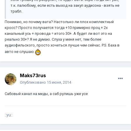
т.к. палюбому, если есть выход на закуп аудисона - взять не
трабл.
Понимаю, но почему вата? Настолько ли плох комплектный
кросс? Просто получается тогда +10 примерно проц + 2х
канальный усь + провода = итого 30+. А будет ли вот это на
реально 30+? Я не думаю. Слуха у меня нет, тем более
аудиофильского, просто хочеться лучше чем сейчас. P.S. Баха в
авто не слушаю
Maks73rus
Опубликовано
15 июня, 2014
Сабовый канал на миды, а саб рулишь уже усе
::yu::