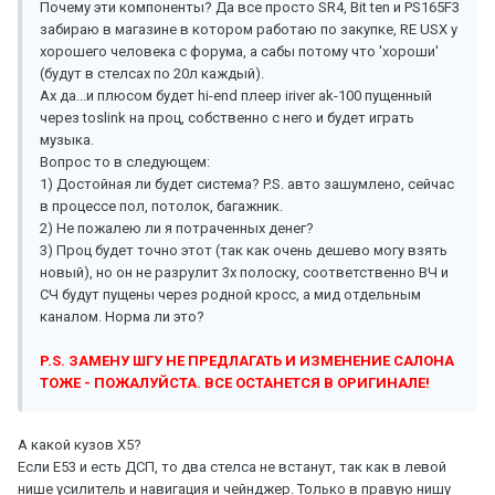
Почему эти компоненты? Да все просто SR4, Bit ten и PS165F3
забираю в магазине в котором работаю по закупке, RE USX у
хорошего человека с форума, а сабы потому что 'хороши'
(будут в стелсах по 20л каждый).
Ах да...и плюсом будет hi-end плеер iriver ak-100 пущенный
через toslink на проц, собственно с него и будет играть
музыка.
Вопрос то в следующем:
1) Достойная ли будет система? P.S. авто зашумлено, сейчас
в процессе пол, потолок, багажник.
2) Не пожалею ли я потраченных денег?
3) Проц будет точно этот (так как очень дешево могу взять
новый), но он не разрулит 3х полоску, соответственно ВЧ и
СЧ будут пущены через родной кросс, а мид отдельным
каналом. Норма ли это?
P.S. ЗАМЕНУ ШГУ НЕ ПРЕДЛАГАТЬ И ИЗМЕНЕНИЕ САЛОНА
ТОЖЕ - ПОЖАЛУЙСТА. ВСЕ ОСТАНЕТСЯ В ОРИГИНАЛЕ!
А какой кузов Х5?
Если Е53 и есть ДСП, то два стелса не встанут, так как в левой
нише усилитель и навигация и чейнджер. Только в правую нишу