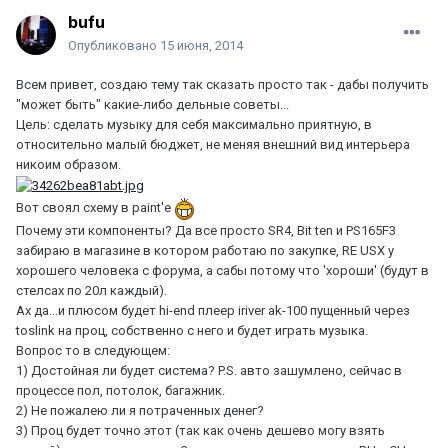
bufu
Опубликовано
15 июня, 2014
Всем привет, создаю тему так сказать просто так - дабы получить
"может быть" какие-либо дельные советы...
Цель: сделать музыку для себя максимально приятную, в
относительно малый бюджет, не меняя внешний вид интерьера
никоим образом.
Вот своял схему в paint'е
Почему эти компоненты? Да все просто SR4, Bit ten и PS165F3
забираю в магазине в котором работаю по закупке, RE USX у
хорошего человека с форума, а сабы потому что 'хороши' (будут в
стелсах по 20л каждый).
Ах да...и плюсом будет hi-end плеер iriver ak-100 пущенный через
toslink на проц, собственно с него и будет играть музыка.
Вопрос то в следующем:
1) Достойная ли будет система? P.S. авто зашумлено, сейчас в
процессе пол, потолок, багажник.
2) Не пожалею ли я потраченных денег?
3) Проц будет точно этот (так как очень дешево могу взять