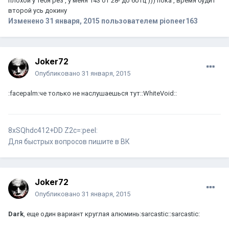
плохой у тебя рез , у меня 143 от 28- до 60 гц ))) пока , время будит
второй усь докину
Изменено
31 января, 2015
пользователем pioneer163
Joker72
Опубликовано
31 января, 2015
:facepalm:че только не наслушаешься тут::WhiteVoid::
8хSQhdc412+DD Z2c=:peel:
Для быстрых вопросов пишите в ВК
Joker72
Опубликовано
31 января, 2015
Dark
, еще один вариант круглая алюминь:sarcastic::sarcastic: