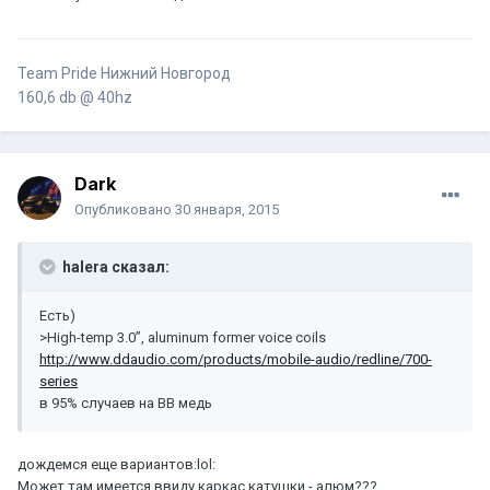
Team Pride Нижний Новгород
160,6 db @ 40hz
Dark
Опубликовано
30 января, 2015
halera сказал:
Есть)
>High-temp 3.0”, aluminum former voice coils
http://www.ddaudio.com/products/mobile-audio/redline/700-
series
в 95% случаев на BB медь
дождемся еще вариантов:lol:
Может там имеется ввиду каркас катушки - алюм???