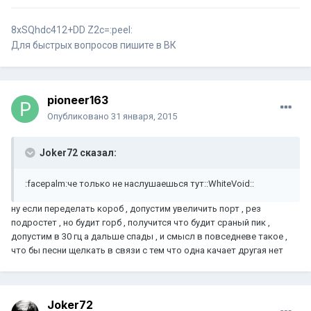
8хSQhdc412+DD Z2c=:peel:
Для быстрых вопросов пишите в ВК
pioneer163
Опубликовано
31 января, 2015
Joker72 сказал:
:facepalm:че только не наслушаешься тут::WhiteVoid::
ну если переделать короб , допустим увеличить порт , рез
подростет , но будит горб , получится что будит сраный пик ,
допустим в 30 гц а дальше спады , и смысл в повседневе такое ,
что бы песни щелкать в связи с тем что одна качает другая нет
Joker72