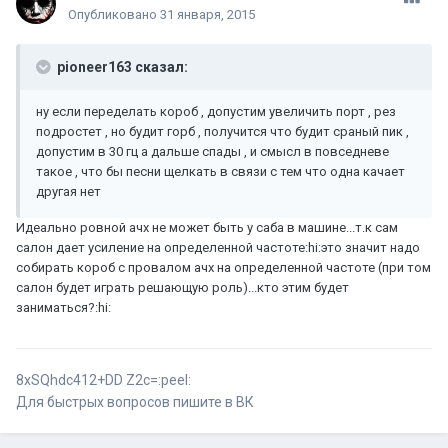
Опубликовано
31 января, 2015
pioneer163 сказал:
ну если переделать короб , допустим увеличить порт , рез
подростет , но будит горб , получится что будит сраный пик ,
допустим в 30 гц а дальше спады , и смысл в повседневе
такое , что бы песни щелкать в связи с тем что одна качает
другая нет
Идеально ровной ачх не может быть у саба в машине...т.к сам
салон дает усиление на определенной частоте:hi:это значит надо
собирать короб с провалом ачх на определенной частоте (при том
салон будет играть решающую роль)...кто этим будет
заниматься?:hi:
8хSQhdc412+DD Z2c=:peel:
Для быстрых вопросов пишите в ВК