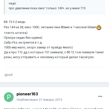
надо .
про давление пока смог только 143+. но у меня 715
ББ 15 2-2 медь.
Рез 144 на 28, кикс 1000 , питание гена 80амп и 1 кислый 60амп
тоесть штатка)
Приора седан без шумки)
Сабу п%х, не греется и т.д...
1000 ему мало, скоро замер от прайда 4кило)
Да и про 712 дд с которых 151 снимали, с бб 12 тож снимали такип
резы, могу отправить к человеку который делал такой рез.
:good:
pioneer163
Опубликовано
31 января, 2015