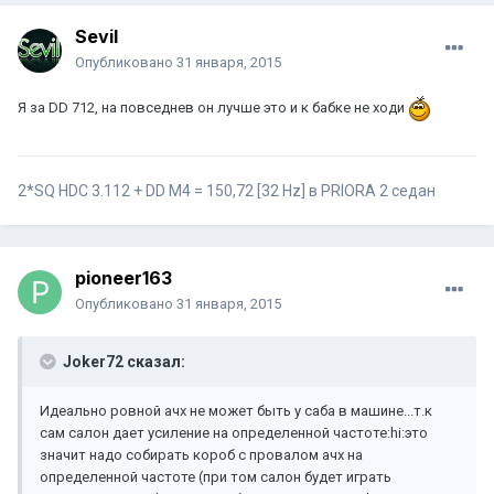
Sevil
Опубликовано
31 января, 2015
Я за DD 712, на повседнев он лучше это и к бабке не ходи
2*SQ HDC 3.112 + DD M4 = 150,72 [32 Hz] в PRIORA 2 седан
pioneer163
Опубликовано
31 января, 2015
Joker72 сказал:
Идеально ровной ачх не может быть у саба в машине...т.к
сам салон дает усиление на определенной частоте:hi:это
значит надо собирать короб с провалом ачх на
определенной частоте (при том салон будет играть