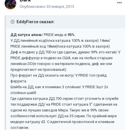
Опубликовано
30 января, 2015
EddyFierce сказал:
ДД катуха алюм
/ PRIDE медь в
95%
.
У ДД линейный ход(пока катушка 100% в зазоре) 14мм/
PRIDE линейный ход 18мм(пока катушка 100% в зазоре).
Диф и подвес у ДД 700 хз где сделан, думаю 99% это китай/ У
PRIDE диффузор и подвес из США, как на любых старших
линейках DD(я говорю о материале подвеса, диф же они
предпочитают не пресованый).
Про феррит на ДД сказать не могу/ У PRIDE топ грейд
феррита.
Шайба на ДД, как я понимаю 3 слойная/ У PRIDE 3шт 2х
слойных шайб.
Где сделана катушка ДД 700 серии стоит уточнить в службе
тех поддержки ДД/ на PRIDE стоит катушка 3" сделанная на
одном из лучших заводов Мира. Такую же в 99% своих
особенностей использует ДД на 35 серии. По крайней мере
медную катушку d2. С идентичной проволокой и клеевым
составом.