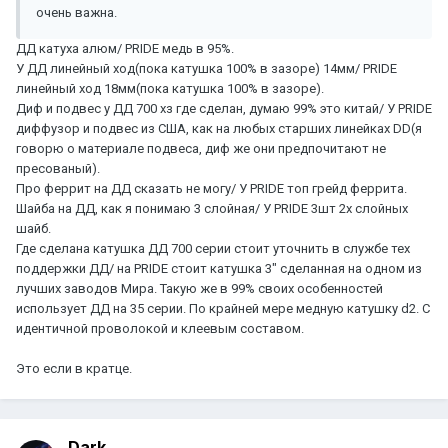
очень важна.
ДД катуха алюм/ PRIDE медь в 95%.
У ДД линейный ход(пока катушка 100% в зазоре) 14мм/ PRIDE
линейный ход 18мм(пока катушка 100% в зазоре).
Диф и подвес у ДД 700 хз где сделан, думаю 99% это китай/ У PRIDE
диффузор и подвес из США, как на любых старших линейках DD(я
говорю о материале подвеса, диф же они предпочитают не
пресованый).
Про феррит на ДД сказать не могу/ У PRIDE топ грейд феррита.
Шайба на ДД, как я понимаю 3 слойная/ У PRIDE 3шт 2х слойных
шайб.
Где сделана катушка ДД 700 серии стоит уточнить в службе тех
поддержки ДД/ на PRIDE стоит катушка 3" сделанная на одном из
лучших заводов Мира. Такую же в 99% своих особенностей
использует ДД на 35 серии. По крайней мере медную катушку d2. С
идентичной проволокой и клеевым составом.
Это если в кратце.
Dark