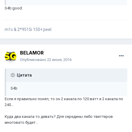
S4b:good:
m1c & 2*9515i 150+:peel:
BELAMOR
Опубликовано
22 июня, 2016
Цитата
S4b
Если я правильно понял, то он 2 канала по 120 ватт и 2 канала по
240...
Куда два канала то девать? Для середины либо твиттеров
многовато будет...