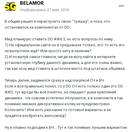
BELAMOR
Опубликовано
27 мая, 2016
В общем решил я перестроить свою "трёшку", и пока, что
остановился на компонентах от DD...
Мид планирую ставить DD AW6.5, но есть вопросы по нему:
1) На официальном сайте он в предзаказе только, это то есть его
не выпустили ещё? Или просто нету в наличии?
2) И пожалуй самое главное, нигде не могу найти в интернете
установочную глубину данного динамика, а для это очень важно,
так как хочу мид ставить в штатное место под штатные обшивки...
Теперь далее, задумался сразу и над покупкой СЧ и ВЧ
Если я всё правильно понял, то у DD СЧ есть только один это DD
AW3, тут вроде бы всё понятно, но смущают ушки креплений
динамика... Не совсем эстетично получается, а в комплекте я так
понимаю никаких декоративных колец не предусмотрено...
Колхозить? Или есть уже какие то готовые варианты и не
придётся изобретать велосипед?
Ну и плавно подходим к ВЧ... Тут я так понимаю лучшим вариантом