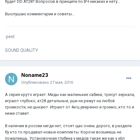
будет DD AT28? Вопросов в принципе по ВЧ никаких и нету...
Выслушаю комментарии и советы...
:peel:
SOUND QUALITY
Noname23
Опубликовано
27 мая, 2016
A серия круто играет. Миды как маленькие сабики, трясут зеркала,
играют глубоко, ат28 детальные, уши не режут на любой
громкости, не цыкают. Играют от 4кгц уверенно и громко, кто то и
ниже ставит.
В наличии в россии нигде нет, стоят щас очень дорого, в разделе
бу кто то продавал новые комплекты. Короче возьмешь не
пожалеешь. Установочная глубина у мидов такая же как у х6л