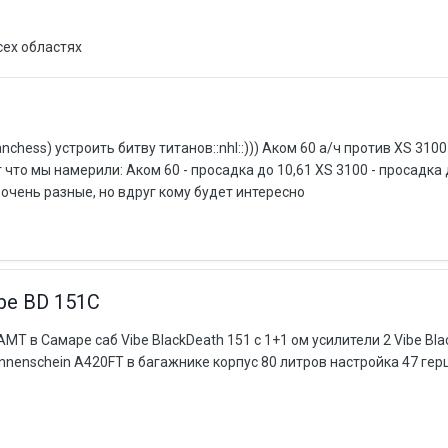
сех областях
hess) устроить битву титанов::nhl::))) Аком 60 а/ч против XS 310
 что мы намерили: Аком 60 - просадка до 10,61 XS 3100 - просадка 
и очень разные, но вдруг кому будет интересно
ibe BD 151C
МТ в Самаре саб Vibe BlackDeath 151 c 1+1 ом усилители 2 Vibe Bl
onnenschein A420FT в багажнике корпус 80 литров настройка 47 герц