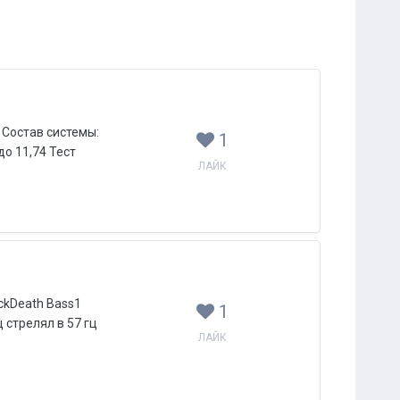
0 Состав системы:
1
до 11,74 Тест
ЛАЙК
ackDeath Bass1
1
 стрелял в 57 гц
ЛАЙК