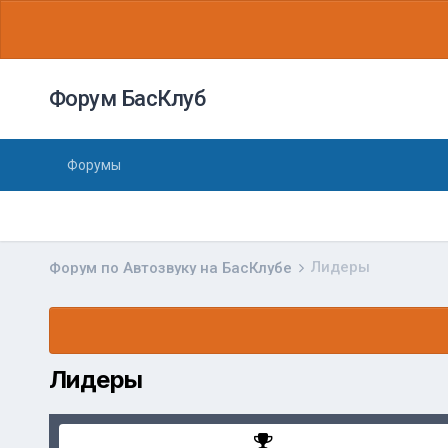
Форум БасКлуб
Форумы
Лидеры
Форум по Автозвуку на БасКлубе
Лидеры