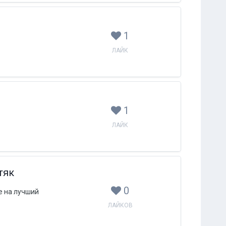
1
ЛАЙК
1
ЛАЙК
тяк
0
е на лучший
ЛАЙКОВ