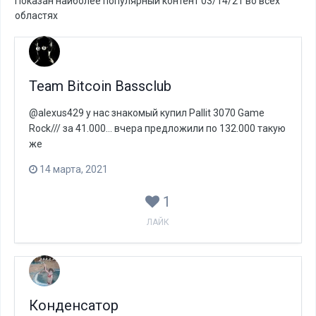
Показан наиболее популярный контент 03/14/21 во всех
областях
Team Bitcoin Bassclub
@alexus429 у нас знакомый купил Pallit 3070 Game
Rock/// за 41.000... вчера предложили по 132.000 такую
же
14 марта, 2021
1
ЛАЙК
Конденсатор