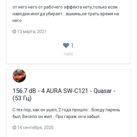
от него него от рабочего эффекта нету,только если
наводки иногда убирает....выкинь,не трать время на
него
13 марта, 2021
1
ЛАЙК
156.7 dB - 4 AURA SW-C121 - Quasar -
(53 Гц)
С тех пор, как он ушёл, 2 года прошло... Всюду парень
был, Весело он жил... Про гараж он и забыл.
14 сентября, 2020