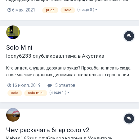
герц 4 порядком с мафона пионер, с верху распущены,
(и ещё 8 )
6 мая, 2021
pride
solo
эквалайзер был весь по нулям кроме частоты 80 герц она
была -6 , тонкомпенсация включена СЧ, srtrv включен 1.
Усилитель кватро xl мостами. Пос...
Solo Mini
loony6233
опубликовал тема в
Акустика
Кто видел, слушал, держал в руках? Просьба написать сюда
свое мнение о данных динамиках, желательно в сравнении.
Хотелось бы получить от представителей характеристики
16 июля, 2019
15 ответов
размеры,графики ачх, а так же рекомендации по
(и ещё 1 )
solo
solo mini
использованию.
Чем раскачать 6пар соло v2
Kaban163rus
опубликовал тема в
Усилители