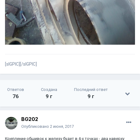
[sIGPIC][/sIGPIC]
Ответов
Создана
Последний ответ
76
9 г
9 г
BG202
Опубликовано
2 июня, 2017
Крепление обшивок к железу будет в 4-х точках - два наверху