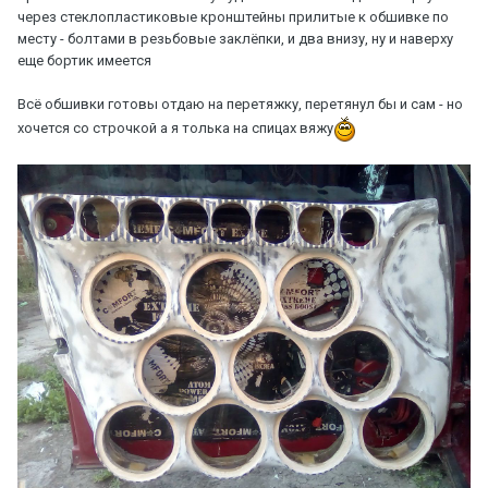
через стеклопластиковые кронштейны прилитые к обшивке по
месту - болтами в резьбовые заклёпки, и два внизу, ну и наверху
еще бортик имеется
Всё обшивки готовы отдаю на перетяжку, перетянул бы и сам - но
хочется со строчкой а я толька на спицах вяжу