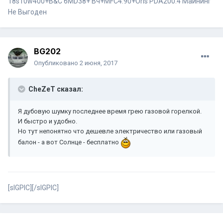
18s10w400+B&C 6MD38+ Вч+MFC4.90+Oris PDA200.4
Майнинг
Не Выгоден
BG202
Опубликовано
2 июня, 2017
CheZeT сказал:
Я дубовую шумку последнее время грею газовой горелкой.
И быстро и удобно.
Но тут непонятно что дешевле электричество или газовый
балон - а вот Солнце - бесплатно
[sIGPIC][/sIGPIC]