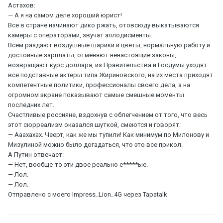
Астахов:
— А я на самом деле хороший юрист!
Все в стране начинают дико ржать, отовсюду выкатываются
камеры с операторами, звучат аплодисменты.
Всем раздают воздушные шарики и цветы, нормальную работу и
достойные зарплаты, отменяют ненастоящие законы,
возвращают курс доллара, из Правительства и Госдумы уходят
все подставные актеры типа Жириновского, на их места приходят
компетентные политики, профессионалы своего дела, а на
огромном экране показывают самые смешные моменты
последних лет.
Счастливые россияне, вздохнув с облегчением от того, что весь
этот сюрреализм оказался шуткой, смеются и говорят:
— Ааахахах. Чеерт, как же мы тупили! Как минимум по Милонову и
Мизулиной можно было догадаться, что это все прикол.
А Путин отвечает:
— Нет, вообще-то эти двое реально е*****ые.
— Лол.
— Лол.
Отправлено с моего Impress_Lion_4G через Tapatalk