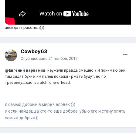
анекдот приколол)))
Cowboy63
Опубликовано
21 ноября, 2017
@Евгений варламов
, неужели правда смешно ? Я понимаю они
там сидят бухие, им палец покажи - ржать будут, но по
трезвяку...:sad::scratch_one-s_head:
я самый добрый в мире человек )))
и если найдецца кто-то еще добрее, убью его и стану опять
самым добрым))