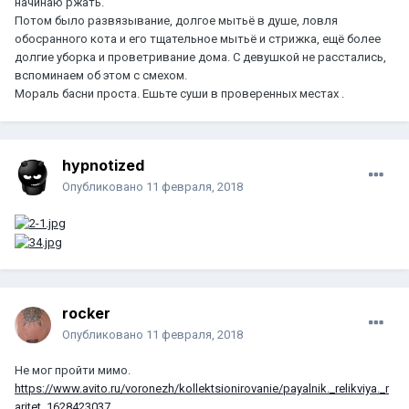
начинаю ржать.
Потом было развязывание, долгое мытьё в душе, ловля
обосранного кота и его тщательное мытьё и стрижка, ещё более
долгие уборка и проветривание дома. С девушкой не расстались,
вспоминаем об этом с смехом.
Мораль басни проста. Ешьте суши в проверенных местах .
hypnotized
Опубликовано
11 февраля, 2018
rocker
Опубликовано
11 февраля, 2018
Не мог пройти мимо.
https://www.avito.ru/voronezh/kollektsionirovanie/payalnik._relikviya._r
aritet_1628423037