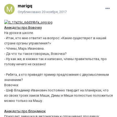
marigq
Опубликовано
20 ноября, 2017
Анекдоты про Вовочку
На уроке в школе.
- Итак, кто мне ответит на вопрос: «Какие существуют в нашей
стране органы управления?»
- Члены, Марь Ивановна.
- Да что ты такое говоришь, Вовочка?
- Ну как же, в книжке так и написано, члены правительства, про
голову ничего не сказано!
- Ребята, а кто приведёт пример предложения с двусмысленным
значением?
Вовочка:
- Шеф Владимир Иванович постоянно твердит на планёрках, что
из своих троих замов Маши, Димы и Миши полностью положиться
можно только на Машу.
Анекдоты про блондинок
Приходит девушка в автомагазин и спрашивает продавца: