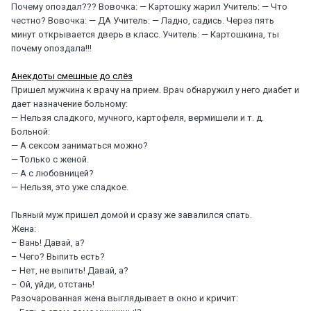
Почему опоздал??? Вовочка: — Картошку жарил Учитель: — Что
честно? Вовочка: — ДА Учитель: — Ладно, садись. Через пять
минут открывается дверь в класс. Учитель: — Картошкина, ты
почему опоздала!!!
Анекдоты смешные до слёз
Пришел мужчина к врачу на прием. Врач обнаружил у него диабет и
дает назначение больному:
— Нельзя сладкого, мучного, картофеля, вермишели и т. д.
Больной:
— А cекcом заниматься можно?
— Только с женой.
— А с любовницей?
— Нельзя, это уже сладкое.
Пьяный муж пришел домой и сразу же завалился спать.
Жена:
– Вань! Давай, а?
– Чего? Выпить есть?
– Нет, не выпить! Давай, а?
– Ой, уйди, отстань!
Разочарованная жена выглядывает в окно и кричит: