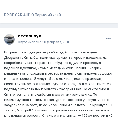
PRIDE CAR AUDIO Пермский край
степанчук
Опубликовано
10 февраля, 2018
Встречался я с девушкой уже 2 года, был секс и все дела.
Девушка та была большим экспериментатором и предложила
попробовать как–то раз что-нибудь из БДСМ. К процессу я
подошёл вдумчиво, изучил методики связывания Шибари и
решили начать. Сходили в ресторан поели суши, вернулись домой
и начали процесс. Я минут 15 ее связывал, все по правилам,
связал очень основательно. Руки за спиной, ноги связал вместе и
подтянул их коленями к животу и так привязал. Но как только я
был готов начать, судьба сыграла с нами злую шутку. По-
видимому японцы сильно схалтурили. Внезапно у девушки люто
забурлило в животе, изменилось лицо и она истошно крикнула - "В
туалет, быстро!!!". Я понял , что развязать скоро не получится, и
мне придется ее нести. Она у меня маленькая — 155 см ростом и 40