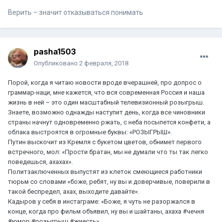
Верить – значит отказываться понимать
pasha1503
Опубликовано
2 февраля, 2018
Порой, когда я читаю новости вроде вчерашней, про допрос о
граммар-наци, мне кажется, что вся современная Россия и наша
жизнь в ней – это один масштабный телевизионный розыгрыш.
Знаете, возможно однажды наступит день, когда все чиновники
страны начнут одновременно ржать, с неба посыпется конфети, а
облака выстроятся в огромные буквы: «РОЗЫГРЫШ».
Путин выскочит из Кремля с букетом цветов, обнимет первого
встречного, мол: «Прости братан, мы не думали что ты так легко
поведешься, ахахах».
Политзаключенных выпустят из клеток смеющиеся работники
тюрьм со словами «боже, ребят, ну вы и доверчивые, поверили в
такой беспредел, ахах, выходите давайте».
Кадыров у себя в инстаграме: «Боже, я чуть не разоржался в
конце, когда про фильм объявил, ну вы и шайтаны, ахаха #чечня
#юмор #розыгрыш #жиесть».