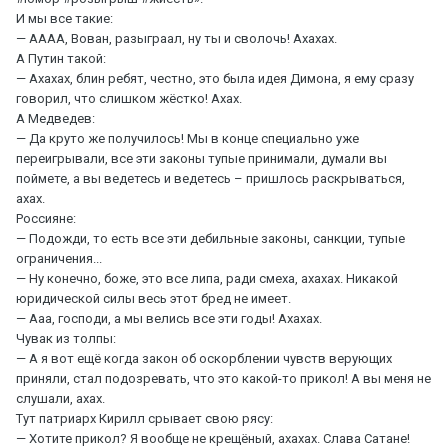
И мы все такие:
— АААА, Вован, разыграал, ну ты и сволочь! Ахахах.
А Путин такой:
— Ахахах, блин ребят, честно, это была идея Димона, я ему сразу
говорил, что слишком жёстко! Ахах.
А Медведев:
— Да круто же получилось! Мы в конце специально уже
переигрывали, все эти законы тупые принимали, думали вы
поймете, а вы ведетесь и ведетесь – пришлось раскрываться,
ахах.
Россияне:
— Подожди, то есть все эти дебильные законы, санкции, тупые
ограничения...
— Ну конечно, боже, это все липа, ради смеха, ахахах. Никакой
юридической силы весь этот бред не имеет.
— Ааа, господи, а мы велись все эти годы! Ахахах.
Чувак из толпы:
— А я вот ещё когда закон об оскорблении чувств верующих
приняли, стал подозревать, что это какой-то прикол! А вы меня не
слушали, ахах.
Тут патриарх Кирилл срывает свою рясу:
— Хотите прикол? Я вообще не крещёный, ахахах. Слава Сатане!