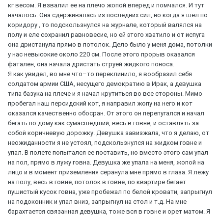
кг весом. Я взвалил ее на плечо жопой вперед и помчался. И тут
началось. Она сдерживалась из последних сил, но когда я шел по
коридору , то подскользнулся на журнале, который валялся на
полу и еле сохранил равновесие, но ей этого хватило и от испуга
она дристанула прямо в потолок. Дело было у меня дома, потолки
у нас невысокие около 220 см. После этого прорыв оказался
фатален, она начала дристать струей жидкого поноса.
Я как увидел, во мне что–то переклинило, я вообразил себя
солдатом армии США, несущего демократию в Ирак, а девушка
типа базука на плече и я начал крутиться во все стороны. Мимо
пробегал наш персидский кот, я направил жопу на него и кот
оказался качественно обосран. От этого он перепугался и начал
бегать по дому как сумасшедший, весь в говне, и оставлять за
собой коричневую дорожку. Девушка завизжала, что я делаю, от
неожиданности я не устоял, подскользнулся на жидком говне и
упал. В полете попытался ее поставить, но вместо этого сам упал
на пол, прямо в лужу говна. Девушка же упала на меня, жопой на
лицо и в момент приземления серанула мне прямо в глаза. Я лежу
на полу, весь в говне, потолок в говне, по квартире бегает
пушистый кусок говна, уже пробежал по белой кровати, запрыгнул
на подоконник и упал вниз, запрыгнул на стол и т.д. На мне
барахтается связанная девушка, тоже вся в говне и орет матом. Я