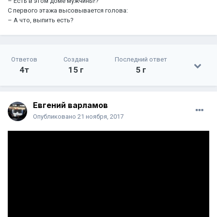
– Есть в этом доме мужчины!?
С первого этажа высовывается голова:
– А что, выпить есть?
Ответов
Создана
Последний ответ
4т
15 г
5 г
Евгений варламов
Опубликовано
21 ноября, 2017