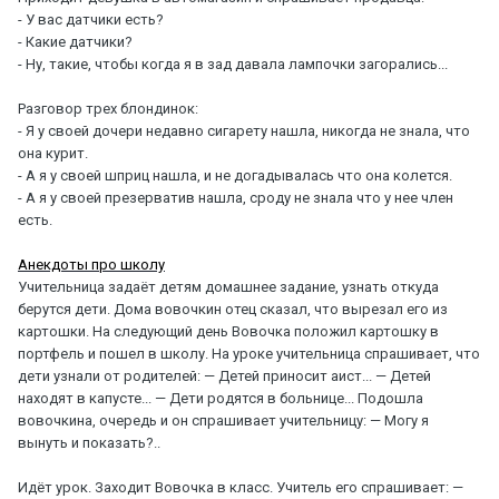
- У вас датчики есть?
- Какие датчики?
- Ну, такие, чтобы когда я в зад давала лампочки загорались...
Разговор трех блондинок:
- Я у своей дочери недавно сигарету нашла, никогда не знала, что
она курит.
- А я у своей шприц нашла, и не догадывалась что она колется.
- А я у своей презерватив нашла, сроду не знала что у нее член
есть.
Анекдоты про школу
Учительница задаёт детям домашнее задание, узнать откуда
берутся дети. Дома вовочкин отец сказал, что вырезал его из
картошки. На следующий день Вовочка положил картошку в
портфель и пошел в школу. На уроке учительница спрашивает, что
дети узнали от родителей: — Детей приносит аист... — Детей
находят в капусте... — Дети родятся в больнице... Подошла
вовочкина, очередь и он спрашивает учительницу: — Могу я
вынуть и показать?..
Идёт урок. Заходит Вовочка в класс. Учитель его спрашивает: —