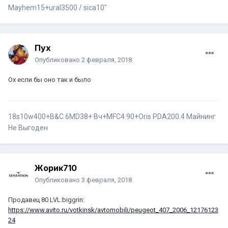
Mayhem15+ural3500 / sica10"
Пух
Опубликовано
2 февраля, 2018
Ох если бы оно так и было
18s10w400+B&C 6MD38+ Вч+MFC4.90+Oris PDA200.4
Майнинг
Не Выгоден
Жорик710
Опубликовано
3 февраля, 2018
Продавец 80 LVL:biggrin:
https://www.avito.ru/votkinsk/avtomobili/peugeot_407_2006_12176123
24