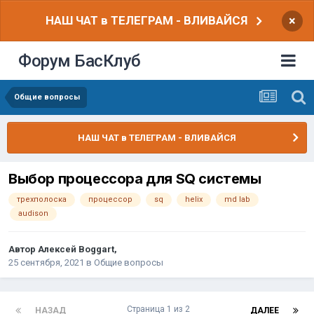
НАШ ЧАТ в ТЕЛЕГРАМ - ВЛИВАЙСЯ
×
Форум БасКлуб
Общие вопросы
НАШ ЧАТ в ТЕЛЕГРАМ - ВЛИВАЙСЯ
Выбор процессора для SQ системы
трехполоска
процессор
sq
helix
md lab
audison
Автор
Алексей Boggart
,
25 сентября, 2021
в
Общие вопросы
Страница 1 из 2
НАЗАД
ДАЛЕЕ