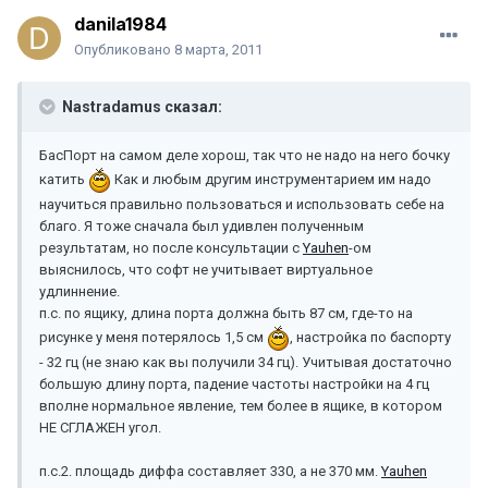
danila1984
Опубликовано
8 марта, 2011
Nastradamus сказал:
БасПорт на самом деле хорош, так что не надо на него бочку
катить
Как и любым другим инструментарием им надо
научиться правильно пользоваться и использовать себе на
благо. Я тоже сначала был удивлен полученным
результатам, но после консультации с
Yauhen
-ом
выяснилось, что софт не учитывает виртуальное
удлиннение.
п.с. по ящику, длина порта должна быть 87 см, где-то на
рисунке у меня потерялось 1,5 см
, настройка по баспорту
- 32 гц (не знаю как вы получили 34 гц). Учитывая достаточно
большую длину порта, падение частоты настройки на 4 гц
вполне нормальное явление, тем более в ящике, в котором
НЕ СГЛАЖЕН угол.
п.с.2. площадь диффа составляет 330, а не 370 мм.
Yauhen