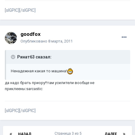
[sIGPIC][/sIGPIC]
goodfox
Опубликовано
8 марта, 2011
Ринат63 сказал:
Ненадежная какая то машина!
да надо брать приору!!там усилители вообще не
приклеены:sarcastic:
[sIGPIC][/sIGPIC]
Страница 3 из 5
НАЗАД
ДАЛЕЕ