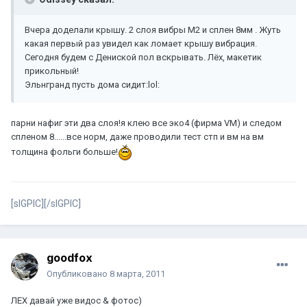
Вчера доделали крышу. 2 слоя вибры М2 и сплен 8мм . Жуть
какая первый раз увидел как ломает крышу вибрация.
Сегодня будем с Дениской пол вскрывать. Лёх, макетик
прикольный!
Эльнгранд пусть дома сидит:lol:
парни нафиг эти два слоя!я клею все эко4 (фирма VM) и следом
спленом 8......все норм, даже проводили тест стп и вм на вм
толщина фольги больше!
[sIGPIC][/sIGPIC]
goodfox
Опубликовано
8 марта, 2011
ЛЕХ давай уже видос & фотос)