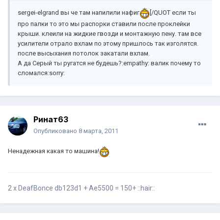
sergei-elgrand вы че там напилили нафиг
[/QUOT если ты
про палки то это мы распорки ставили после проклейки
крыши. клеили на жидкие гвозди и монтажную пену. там все
усилители отрало вхлам по этому пришлось так изголятся.
после высыхания потолок закатали вхлам.
А да Серый ты ругатся не будешь?:empathy: валик почему то
сломался:sorry:
Ринат63
Опубликовано
8 марта, 2011
Ненадежная какая то машина!
2 х DeafBonce db123d1 + Ae5500 = 150+ ::hair::