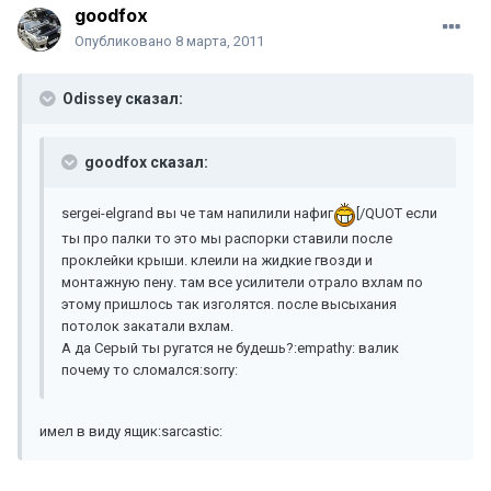
goodfox
Опубликовано
8 марта, 2011
Odissey сказал:
goodfox сказал:
sergei-elgrand вы че там напилили нафиг
[/QUOT если
ты про палки то это мы распорки ставили после
проклейки крыши. клеили на жидкие гвозди и
монтажную пену. там все усилители отрало вхлам по
этому пришлось так изголятся. после высыхания
потолок закатали вхлам.
А да Серый ты ругатся не будешь?:empathy: валик
почему то сломался:sorry:
имел в виду ящик:sarcastic: