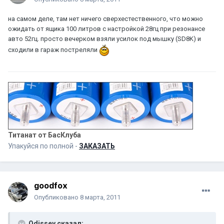
на самом деле, там нет ничего сверхестественного, что можно
ожидать от ящика 100 литров с настройкой 28гц при резонансе
авто 52гц. просто вечерком взяли усилок под мышку (SD8K) и
сходили в гараж постреляли
Титанат от БасКлуба
Упакуйся по полной -
ЗАКАЗАТЬ
goodfox
Опубликовано
8 марта, 2011
Odissey сказал: