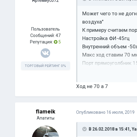
Может чего то не догн
воздуха"
Пользователь
К примеру считаем пор
Сообщений:
47
Настройка ФИ-45гц
Репутация:
5
Внутренний объем -50
Макс ход ставим 70 мм 
Порт прямоуголбник 
ТОРГОВЫЙ РЕЙТИНГ
0%
итак считаем.
Ход не 70 а 7
Максимальная скорост
ведь плошадь порта у
flameik
Опубликовано
16 июля, 2019
Апатиты
В 26.02.2018 в 15:41,
Ya