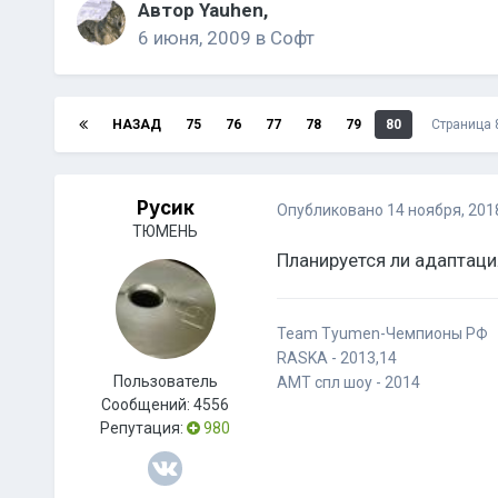
Автор
Yauhen
,
6 июня, 2009
в
Софт
НАЗАД
75
76
77
78
79
80
Страница 
Русик
Опубликовано
14 ноября, 201
ТЮМЕНЬ
Планируется ли адаптаци
Team Tyumen-Чемпионы РФ
RASKA - 2013,14
Пользователь
AMT спл шоу - 2014
Сообщений:
4556
Репутация:
980