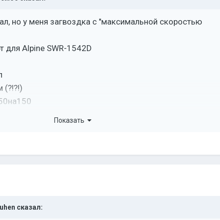
ал, но у меня загвоздка с "максимальной скоростью
т для Alpine SWR-1542D
л
(?!?!)
150на150
Показать
ь воздуха получается 47.29м/с ??почему??
 нас 225кв.см вполне достаточно
uhen
сказал: