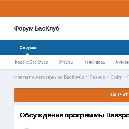
Форум БасКлуб
Форумы
Кодекс БасКлуба
Отзывы
Календарь
Активн
Форум по Автозвуку на БасКлубе
Разное
Софт
НАШ ЧАТ 
Обсуждение программы Basspo