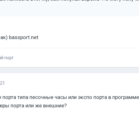
ак) bassport.net
ий порт
021
е порта типа песочные часы или экспо порта в программе
еры порта или же внешние?