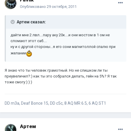
Опубликовано
29 октября, 2011
Артем сказал:
дайти мне 2 лвл....пару аку 20к....и они мостом в 1 ом не
сломают этот саб....
ну и с другой стороны...я его сони магнитоллой спалю при
желании
Я знаю что ты человек грамотный. Но не слишком ли ты
преувеличил?:) как ты это собрался делать, гейн на 5%? Я так
тоже смогу:):):)
DD m3a, Deaf Bonce 15, DD c5c, 8 AQ MR 6.5, 6 AQ ST1
Артем