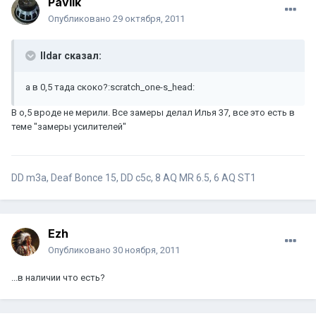
Pavlik
Опубликовано
29 октября, 2011
Ildar сказал:
а в 0,5 тада скоко?:scratch_one-s_head:
В о,5 вроде не мерили. Все замеры делал Илья 37, все это есть в
теме "замеры усилителей"
DD m3a, Deaf Bonce 15, DD c5c, 8 AQ MR 6.5, 6 AQ ST1
Ezh
Опубликовано
30 ноября, 2011
...в наличии что есть?