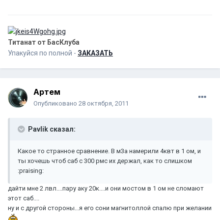
Титанат от БасКлуба
Упакуйся по полной -
ЗАКАЗАТЬ
Артем
Опубликовано
28 октября, 2011
Pavlik сказал:
Какое то странное сравнение. В м3а намерили 4квт в 1 ом, и
ты хочешь чтоб саб с 300 рмс их держал, как то слишком
:praising:
дайти мне 2 лвл....пару аку 20к....и они мостом в 1 ом не сломают
этот саб....
ну и с другой стороны...я его сони магнитоллой спалю при желании