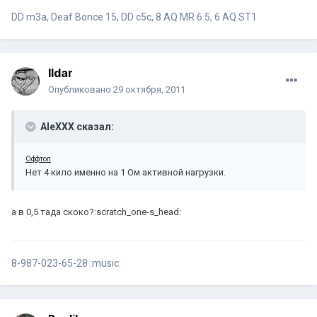
DD m3a, Deaf Bonce 15, DD c5c, 8 AQ MR 6.5, 6 AQ ST1
Ildar
Опубликовано
29 октября, 2011
AleXXX сказал:
Оффтоп
Нет 4 кило именно на 1 Ом активной нагрузки.
а в 0,5 тада скоко?:scratch_one-s_head:
8-987-023-65-28 :music: