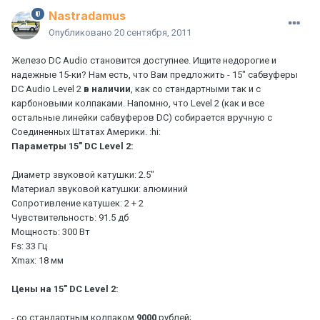
Nastradamus
Опубликовано
20 сентября, 2011
Железо DC Audio становится доступнее. Ищите недорогие и
надежные 15-ки? Нам есть, что Вам предложить - 15" сабвуферы
DC Audio Level 2
в наличии
, как со стандартными так и с
карбоновыми колпаками. Напомню, что Level 2 (как и все
остальные линейки сабвуферов DC) собирается вручную с
Соединенных Штатах Америки. :hi:
Параметры 15" DC Level 2:
Диаметр звуковой катушки: 2.5"
Материал звуковой катушки: алюминий
Сопротивление катушек: 2 + 2
Чувствительность: 91.5 дб
Мощность: 300 Вт
Fs: 33 Гц
Xmax: 18 мм
Цены на
15" DC Level 2:
- со стандартным колпаком
9000
рублей;