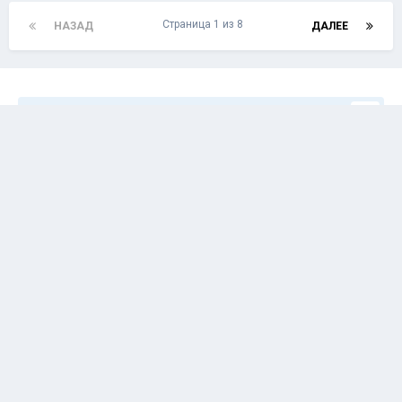
Страница 1 из 8
НАЗАД
ДАЛЕЕ
Подписчики
1
Перейти к списку тем
Язык
© 2008-2022 BassClub.ru™. Все права защищены.
Powered by Invision Community