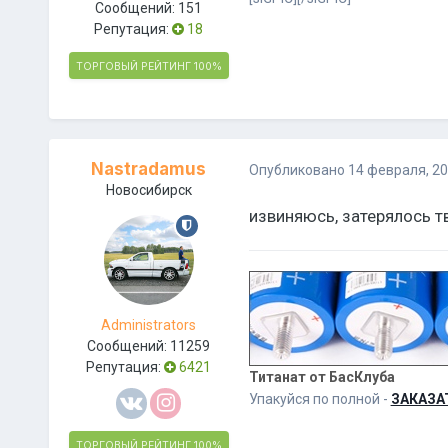
Сообщений:
151
Репутация:
18
ТОРГОВЫЙ РЕЙТИНГ
100%
Nastradamus
Опубликовано
14 февраля, 2
Новосибирск
извиняюсь, затерялось тв
Administrators
Сообщений:
11259
Репутация:
6421
Титанат от БасКлуба
Упакуйся по полной -
ЗАКАЗА
ТОРГОВЫЙ РЕЙТИНГ
100%