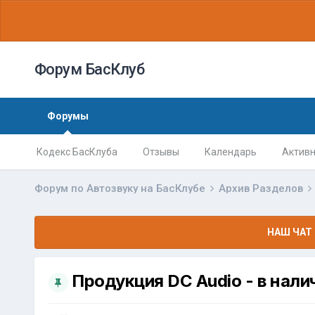
Форум БасКлуб
Форумы
Кодекс БасКлуба
Отзывы
Календарь
Активн
Форум по Автозвуку на БасКлубе
Архив Разделов
НАШ ЧАТ 
Продукция DC Audio - в нали