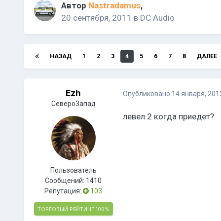
Автор
Nastradamus
,
20 сентября, 2011
в
DC Audio
НАЗАД
1
2
3
4
5
6
7
8
ДАЛЕЕ
Ezh
Опубликовано
14 января, 201
Северо3апад
левел 2 когда приедет?
Пользователь
Сообщений:
1410
Репутация:
103
ТОРГОВЫЙ РЕЙТИНГ
100%