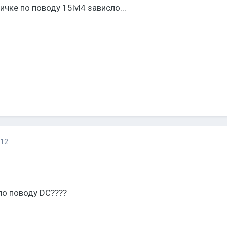
ичке по поводу 15lvl4 зависло...
012
по поводу DC????