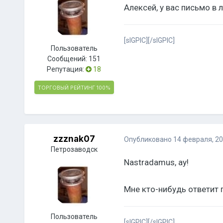
Алексей, у вас письмо в л
[sIGPIC][/sIGPIC]
Пользователь
Сообщений:
151
Репутация:
18
ТОРГОВЫЙ РЕЙТИНГ
100%
zzznak07
Опубликовано
14 февраля, 2
Петрозаводск
Nastradamus, ау!
Мне кто-нибудь ответит 
Пользователь
[sIGPIC][/sIGPIC]