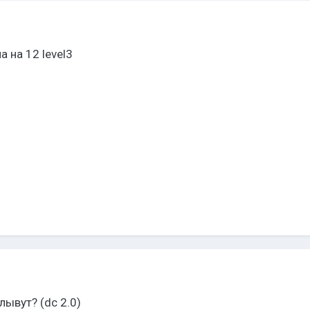
а на 12 level3
ывут? (dc 2.0)