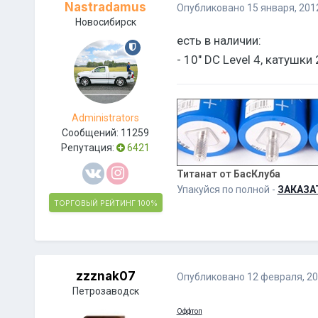
Nastradamus
Опубликовано
15 января, 201
Новосибирск
есть в наличии:
- 10" DC Level 4, катушк
Administrators
Сообщений:
11259
Репутация:
6421
Титанат от БасКлуба
Упакуйся по полной -
ЗАКАЗА
ТОРГОВЫЙ РЕЙТИНГ
100%
zzznak07
Опубликовано
12 февраля, 2
Петрозаводск
Оффтоп