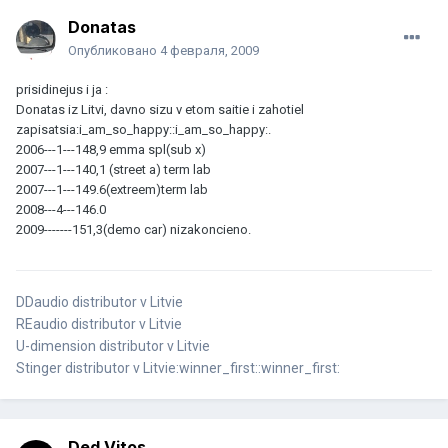
Donatas
Опубликовано
4 февраля, 2009
prisidinejus i ja :
Donatas iz Litvi, davno sizu v etom saitie i zahotiel
zapisatsia:i_am_so_happy::i_am_so_happy:.
2006---1---148,9 emma spl(sub x)
2007---1---140,1 (street a) term lab
2007---1---149.6(extreem)term lab
2008---4---146.0
2009-------151,3(demo car) nizakoncieno.
DDaudio distributor v Litvie
REaudio distributor v Litvie
U-dimension distributor v Litvie
Stinger distributor v Litvie:winner_first::winner_first:
Ded Vitos