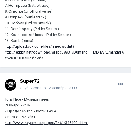
7. Нет права (battle track)
8. Cтволы (Unofficial verse)
9. Вопреки (battle track)
10. Нободи (Prd by Smuck)
11. Dominoparty (Prd by Smuck)
12. Количество Чисел (Prd by Smuck)
13. Bomb (remix)
http://uploadbox.com/files/hmedwqdnt9
http://letitbit.net/download/8f1bc38931/D0m1no___MIXTAPE.rar.html
6
трек и 10 ваще бомба
Super72
Опубликовано
12 декабря, 2009
Tony Nice - Музыка тачек
Размер: 6.74 M
» Продолжительность: 04:54
» Bitrate: 192 Кбит
http://www.zaycev.net/pages/3461/346100.shtml