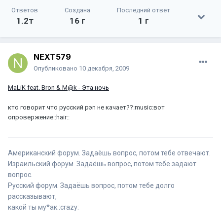
Ответов
Создана
Последний ответ
1.2т
16 г
1 г
NEXT579
Опубликовано
10 декабря, 2009
MaLiK feat. Bron & M@k - Эта ночь
кто говорит что русский рэп не качает??:music:вот
опровержение::hair::
Американский форум. Задаёшь вопрос, потом тебе отвечают.
Израильский форум. Задаёшь вопрос, потом тебе задают
вопрос.
Русский форум. Задаёшь вопрос, потом тебе долго
рассказывают,
какой ты му*ак.:crazy: