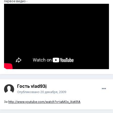
первое видио -
Гость vlad93j
Опубликовано
20 декабря, 2009
3е
http://www.youtube.com/watch?v=iaMOx_XqKRA