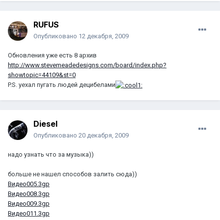
RUFUS
Опубликовано
12 декабря, 2009
Обновления уже есть 8 архив
http://www.stevemeadedesigns.com/board/index.php?
showtopic=44109&st=0
P.S. уехал пугать людей децибелами
Diesel
Опубликовано
20 декабря, 2009
надо узнать что за музыка))
больше не нашел способов залить сюда))
Видео005.3gp
Видео008.3gp
Видео009.3gp
Видео011.3gp