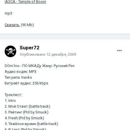
IASCA - Temple of Boom
mp3
Скачать.
(90 Mb)
Super72
Опубликовано
12 декабря, 2009
DOm1no - ПО МКАДу Жанр: Русский Рэп
Аудио кодек: MP3
Тип рипа: tracks
Битрейт аудио: 256 kbps
Трэклист:
1. Intro
2. Мой Ответ (battle track)
3. Рейтинг (Prd by Smuck)
4. Fresh (Prd by Smuck)
5. Тяжёлое время (battle track)
6. В такт (Prd by Smuck)