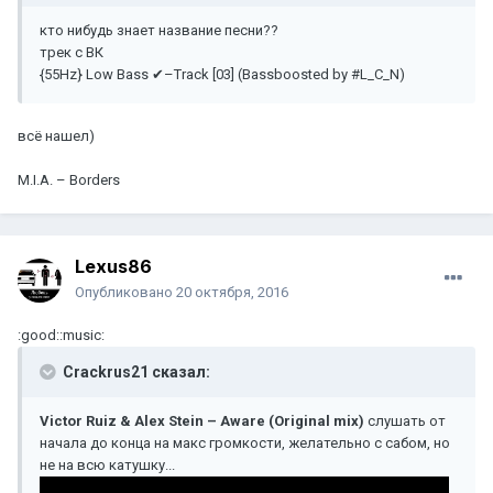
кто нибудь знает название песни??
трек с ВК
{55Hz} Low Bass ✔–Track [03] (Bassboosted by #L_C_N)
всё нашел)
M.I.A. – Borders
Lexus86
Опубликовано
20 октября, 2016
:good::music:
Crackrus21 сказал:
Victor Ruiz & Alex Stein – Aware (Original mix)
слушать от
начала до конца на макс громкости, желательно с сабом, но
не на всю катушку...