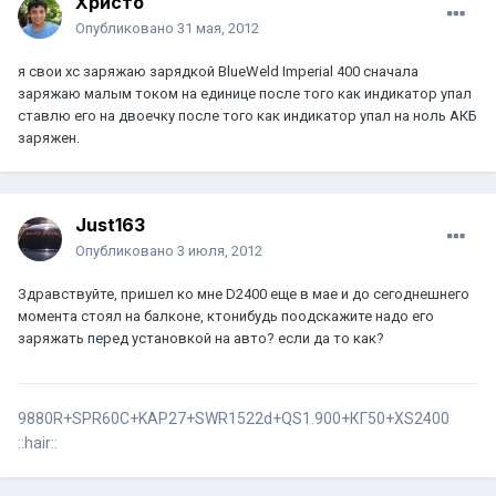
Христо
Опубликовано
31 мая, 2012
я свои хс заряжаю зарядкой BlueWeld Imperial 400 сначала
заряжаю малым током на единице после того как индикатор упал
ставлю его на двоечку после того как индикатор упал на ноль АКБ
заряжен.
Just163
Опубликовано
3 июля, 2012
Здравствуйте, пришел ко мне D2400 еще в мае и до сегоднешнего
момента стоял на балконе, ктонибудь поодскажите надо его
заряжать перед установкой на авто? если да то как?
9880R+SPR60C+KAP27+SWR1522d+QS1.900+КГ50+XS2400
::hair::