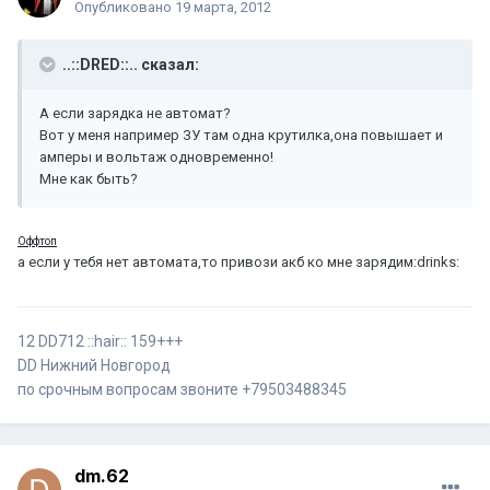
Опубликовано
19 марта, 2012
..::DRED::.. сказал:
А если зарядка не автомат?
Вот у меня например ЗУ там одна крутилка,она повышает и
амперы и вольтаж одновременно!
Мне как быть?
Оффтоп
а если у тебя нет автомата,то привози акб ко мне зарядим:drinks:
12 DD712 ::hair:: 159+++
DD Нижний Новгород
по срочным вопросам звоните +79503488345
dm.62