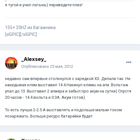
я тугой и учил латынь) переведите плиз!
155+ 33HZ из багажника
[sIGPIC][/sIGPIC]
_Alexsey_
Опубликовано
25 мая, 2012
недавно сам впервые столкнулся с зарядкой XS. Делали так. Не
накидывая клем выставил 14.4.Накинул клемы на агм. Вольтаж
упал до 13. Выставил 2 апмера и забыл про акум на сутки) Спустя
20 часов - 14.4 вольта и 0.3А. Акум готов)
То есть лучше 2-2.5 А выставлять и подольше малым током
позаряжать. Больше ресурс батарейки будет