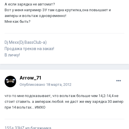
А если зарядка не автомат?
Вот у меня например ЗУ там одна крутилка,она повышает и
амперы и вольтаж одновременно!
Мне как быть?
Dj Mexx(Dj BassClub-а)
Продажа треков на заказ!
В личку!
Arrow_71
Опубликовано
18 марта, 2012
что-то мне подсказывает, что вольтаж больше чем 14,2-14,4 не
стоит ставить. а ампераж любой. не даст же ему зарядка 30 ампер
при 14 вольтах... ИМХО
155+ 33HZ из багажника