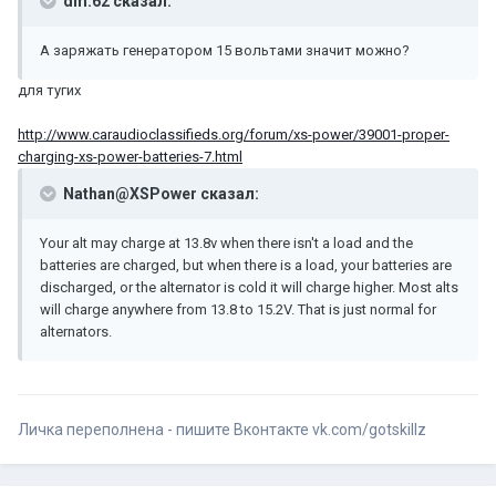
dm.62 сказал:
А заряжать генератором 15 вольтами значит можно?
для тугих
http://www.caraudioclassifieds.org/forum/xs-power/39001-proper-
charging-xs-power-batteries-7.html
Nathan@XSPower сказал:
Your alt may charge at 13.8v when there isn't a load and the
batteries are charged, but when there is a load, your batteries are
discharged, or the alternator is cold it will charge higher. Most alts
will charge anywhere from 13.8 to 15.2V. That is just normal for
alternators.
Личка переполнена - пишите Вконтакте vk.com/gotskillz