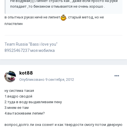
Не вздумай))) Липнет страсть как , даже если просто на руки
попадает ,то бензином отмывается не очень хорошо .
в опытных руках ничё не липнет
, старый метод, но не
пластелин
Team Russia "Bass i love you"
89525467237 моя мобилка
kot88
Опубликовано
9 сентября, 2012
ну система такая
1.ведро сводой
2.туда в воду выдавливаем пену
3.мнем ее там
4.вытаскиваем лепим?
вопрос,долго ли она сохнет и как твердости смогу потом дверную