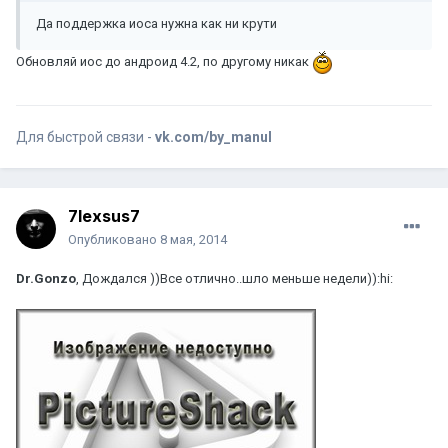
Да поддержка иоса нужна как ни крути
Обновляй иос до андроид 4.2, по другому никак
Для быстрой связи -
vk.com/by_manul
7lexsus7
Опубликовано
8 мая, 2014
Dr.Gonzo
, Дождался ))Все отлично..шло меньше недели)):hi: