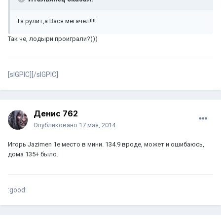
Гз рулит,а Вася мегачел!!!!
Так че, лодыри проиграли?)))
[sIGPIC][/sIGPIC]
Денис 762
Опубликовано
17 мая, 2014
Игорь Jazimen 1е место в мини. 134.9 вроде, может и ошибаюсь,
дома 135+ было.
:good: