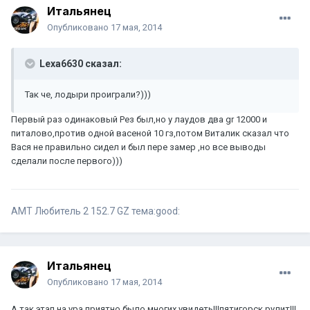
Итальянец
Опубликовано
17 мая, 2014
Lexa6630 сказал:
Так че, лодыри проиграли?)))
Первый раз одинаковый Рез был,но у лаудов два gr 12000 и
питалово,против одной васеной 10 гз,потом Виталик сказал что
Вася не правильно сидел и был пере замер ,но все выводы
сделали после первого)))
АМТ Любитель 2 152.7 GZ тема:good:
Итальянец
Опубликовано
17 мая, 2014
А так этап на ура,приятно было многих увидеть!!!пятигорск рулит!!!