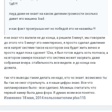
1дб !!!
лауд даже не знает на каком дилении громкости сколько
давит его машина :bad:
и как факт проигрыша нет но победой это не назавёш !!!
я не знал что валили не до конца, а решили 5 минут, мы говорили
до этого что 5 минут это неинтересно, я просто сделал давление
не в напряг системе такое на котором она будет жить вечно и
просто ждал пока сдохнет 12ха, я был готов ждать хоть полчаса, а
на втором замере показал что система может насувать даже
собранная вчера. стабильность все видели. и до конца она
дожила.
так что выводы такие делать не надо, кто чо знает. возможно ты
бы так не смог стрельнуть. а я наши цифры знаю. Все что
запланированн было - все сделано. Можешь считатать что
первый замер была дана фора. Я думаю всем все понятно.
Изменено
18 мая, 2014
пользователем plus115