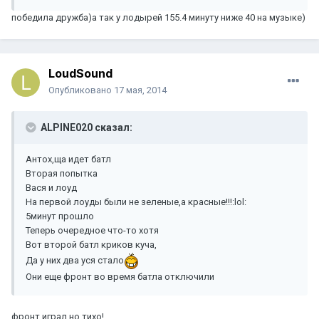
победила дружба)а так у лодырей 155.4 минуту ниже 40 на музыке)
LoudSound
Опубликовано
17 мая, 2014
ALPINE020 сказал:
Антох,ща идет батл
Вторая попытка
Вася и лоуд
На первой лоуды были не зеленые,а красные!!!:lol:
5минут прошло
Теперь очередное что-то хотя
Вот второй батл криков куча,
Да у них два уся стало
Они еще фронт во время батла отключили
фронт играл но тихо!