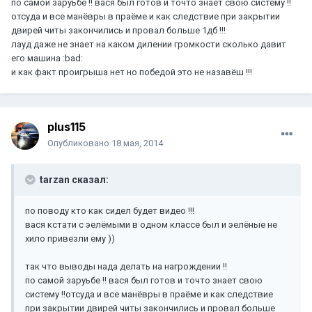
по самой заруьбе !! вася был готов и точто знает свою систему !!
отсуда и все манёвры в праёме и как следствие при закрытии
двирей читы закончились и провал больше 1дб !!!
лауд даже не знает на каком дилении громкости сколько давит
его машина :bad:
и как факт проигрыша нет но победой это не назавёш !!!
plus115
Опубликовано
18 мая, 2014
tarzan сказал:
по поводу кто как сидел будет видео !!!
вася кстати с эелёмыми в одном классе был и эелёные не
хило привезли ему ))
так что выводы нада делать на нагрождении !!
по самой заруьбе !! вася был готов и точто знает свою
систему !!отсуда и все манёвры в праёме и как следствие
при закрытии двирей читы закончились и провал больше