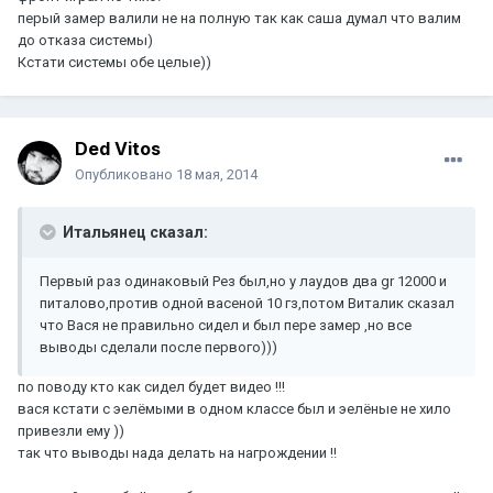
перый замер валили не на полную так как саша думал что валим
до отказа системы)
Кстати системы обе целые))
Ded Vitos
Опубликовано
18 мая, 2014
Итальянец сказал:
Первый раз одинаковый Рез был,но у лаудов два gr 12000 и
питалово,против одной васеной 10 гз,потом Виталик сказал
что Вася не правильно сидел и был пере замер ,но все
выводы сделали после первого)))
по поводу кто как сидел будет видео !!!
вася кстати с эелёмыми в одном классе был и эелёные не хило
привезли ему ))
так что выводы нада делать на нагрождении !!