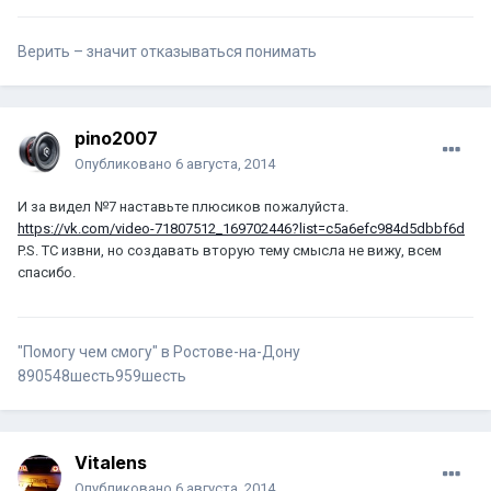
Верить – значит отказываться понимать
pino2007
Опубликовано
6 августа, 2014
И за видел №7 наставьте плюсиков пожалуйста.
https://vk.com/video-71807512_169702446?list=c5a6efc984d5dbbf6d
P.S. ТС извни, но создавать вторую тему смысла не вижу, всем
спасибо.
"Помогу чем смогу" в Ростове-на-Дону
890548шесть959шесть
Vitalens
Опубликовано
6 августа, 2014