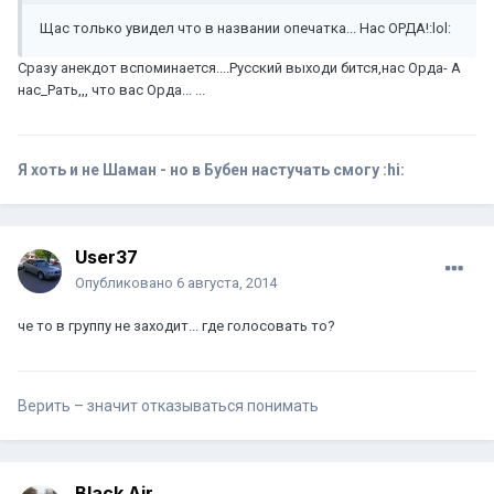
Щас только увидел что в названии опечатка... Нас ОРДА!:lol:
Сразу анекдот вспоминается....Русский выходи бится,нас Орда- А
нас_Рать,,, что вас Орда... ...
Я хоть и не Шаман - но в Бубен настучать смогу :hi:
User37
Опубликовано
6 августа, 2014
че то в группу не заходит... где голосовать то?
Верить – значит отказываться понимать
Black Air