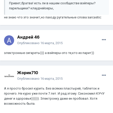
Привет,братва! есть ли в нашем сообществе вэйперы?
парильщики? клаудчейзеры,
не знаю что это значит,но паходу ругательные слова:sarcastic:
Андрей 46
Опубликовано
16 марта, 2015
электронные сигареты))) а вэйперы-это те,кто их парит))
Жорик710
Опубликовано
16 марта, 2015
А я просто бросил курить. Без всяких пластырей, таблеток и
прочего. Не курю уже почти 7 лет. И рад этому. Сэкономил КУЧУ
денег и здоровья)))))). Электронку даже ен пробовал. Хотя
возможность была.