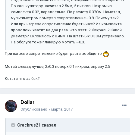
По калькулятору насчитал 2.5мм, 5 витков, Нихром из
комплекта 0.32, параллелька. По расчету 0.37Ом. Намотал,
мультиметром померял сопротивление - 0.8. Почему так?
Или при нагреве сопротивление будет ниже? Из комплекта
проволоки хватит на два раза. Что взять? Фехраль? Какой
диаметр? Склоняюсь к 0.4мм. На штатных 0.3Ом устраивало.
На обслуге тоже планирую мотать ~0.3.
При нагреве сопротивление будет расти вообще-то
Мотай фьюзд лучше, 2х0.3 поверх 0.1 нихром, оправу 2.5
Кстати что за бак?
Dollar
Опубликовано
7 марта, 2017
Crackrus21 сказал: