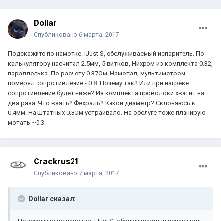
Dollar
Опубликовано
6 марта, 2017
Подскажите по намотке. iJust S, обслуживаемый испаритель. По
калькулятору насчитал 2.5мм, 5 витков, Нихром из комплекта 0.32,
параллелька. По расчету 0.37Ом. Намотал, мультиметром
померял сопротивление - 0.8. Почему так? Или при нагреве
сопротивление будет ниже? Из комплекта проволоки хватит на
два раза. Что взять? Фехраль? Какой диаметр? Склоняюсь к
0.4мм. На штатных 0.3Ом устраивало. На обслуге тоже планирую
мотать ~0.3.
Crackrus21
Опубликовано
7 марта, 2017
Dollar сказал:
Подскажите по намотке. iJust S, обслуживаемый испаритель.