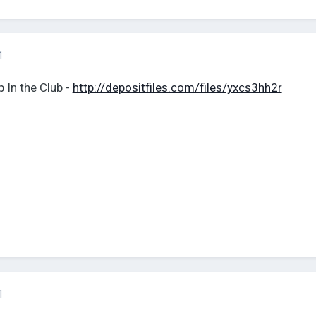
1
Up In the Club -
http://depositfiles.com/files/yxcs3hh2r
1