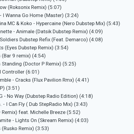
llow (Roksonix Remix) (5:07)
 - I Wanna Go Home (Master) (3:24)
ina MC & Koko - Hypercaine (Nero Dubstep Mix) (5:43)
onette - Animale (Datsik Dubstep Remix) (4:09)
 Soldiers Dubstep Refix (Feat. Demarco) (4:08)
hts (Eyes Dubstep Remix) (3:54)
 (Bar 9 remix) (4:54)
 Standing (Doctor P Remix) (5:25)
al Controller (6:01)
mble - Cracks (Flux Pavilion Rmx) (4:41)
IP) (3:51)
 G - No Way (Dubstep Radio Edition) (4:18)
. - I Can Fly ( Dub StepRadio Mix) (3:43)
 Remix) feat. Michelle Breeze (5:52)
amite - Lights On (Skream Remix) (4:03)
ls (Rusko Remix) (3:53)