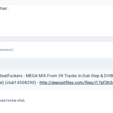
air::
зменено)
BeatFuckers - MEGA MIX From 39 Tracks In Dub Step & D'n'B
al) (club14508290) -
http://depositfiles.com/files/i17pf3h3
вателем vitaL