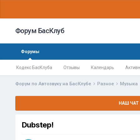
Форум БасКлуб
Форумы
Кодекс БасКлуба
Отзывы
Календарь
Активн
Форум по Автозвуку на БасКлубе
Разное
Музыка
НАШ ЧАТ 
Dubstep!