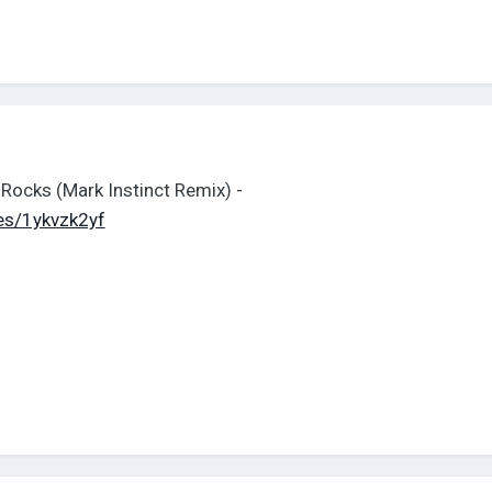
 Rocks (Mark Instinct Remix) -
les/1ykvzk2yf