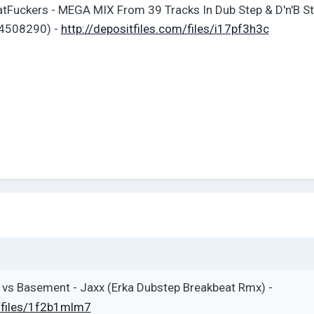
tFuckers - MEGA MIX From 39 Tracks In Dub Step & D'n'B St
14508290) -
http://depositfiles.com/files/i17pf3h3c
 vs Basement - Jaxx (Erka Dubstep Breakbeat Rmx) -
m/files/1f2b1mlm7