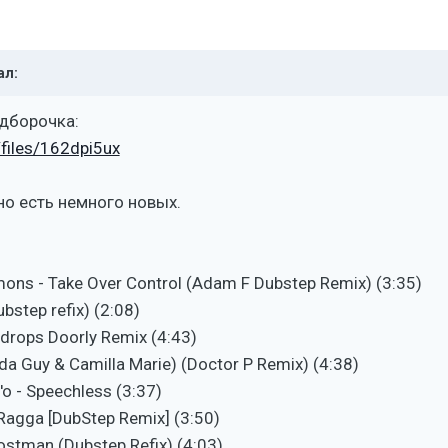
ал:
дборочка:
/files/162dpi5ux
но есть немного новых.
imons - Take Over Control (Adam F Dubstep Remix) (3:35)
ubstep refix) (2:08)
ndrops Doorly Remix (4:43)
uda Guy & Camilla Marie) (Doctor P Remix) (4:38)
'o - Speechless (3:37)
 Ragga [DubStep Remix] (3:50)
ostman (Dubstep Refix) (4:03)