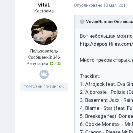
vitaL
Опубликовано
13 мая, 2011
Кострома
VovanNumberOne сказ
Вот небольшая моя по
http://depositfiles.com
Пользователь
Сообщений:
346
Много треков старых, 
Репутация:
205
Tracklist:
1. Afrojack feat. Eva S
ТОРГОВЫЙ РЕЙТИНГ
0%
2. Alborosie - Polizia (D
3. Basement Jaxx - Rai
4. Blame - Star (feat. F
5. Breakage feat. Donae
6. Cookie Monsta- - Mr
7. Cragga - Please Mr P