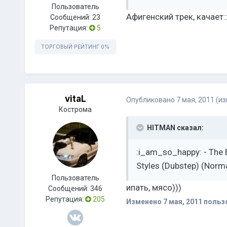
Пользователь
Афигенский трек, качает::h
Сообщений:
23
Репутация:
5
ТОРГОВЫЙ РЕЙТИНГ
0%
vitaL
Опубликовано
7 мая, 2011
(и
Кострома
HITMAN сказал:
:i_am_so_happy: - The 
Styles (Dubstep) (Norm
Пользователь
ипать, мясо)))
Сообщений:
346
Репутация:
205
Изменено
7 мая, 2011
пользо