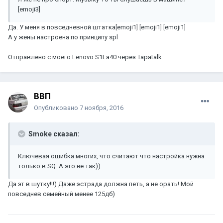
[emoji3]
Да. У меня в повседневной штатка[emoji1] [emoji1] [emoji1]
А у жены настроена по принципу spl
Отправлено с моего Lenovo S1La40 через Tapatalk
ВВП
Опубликовано
7 ноября, 2016
Smoke сказал:
Ключевая ошибка многих, что считают что настройка нужна
только в SQ. А это не так))
Да эт в шутку!!!) Даже эстрада должна петь, а не орать! Мой
повседнев семейный менее 125дб)