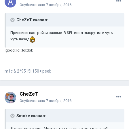
Опубликовано
7 ноября, 2016
CheZeT сказал:
Принципы настройки разные. В SPL впол выкрутил и чуть
чуть назад
:good::lol::lol::lol:
m1c & 2*9515i 150+:peel:
CheZeT
Опубликовано
7 ноября, 2016
Smoke сказал:
Я же не про спорт. Музыку-то ты слушаешь в машине?