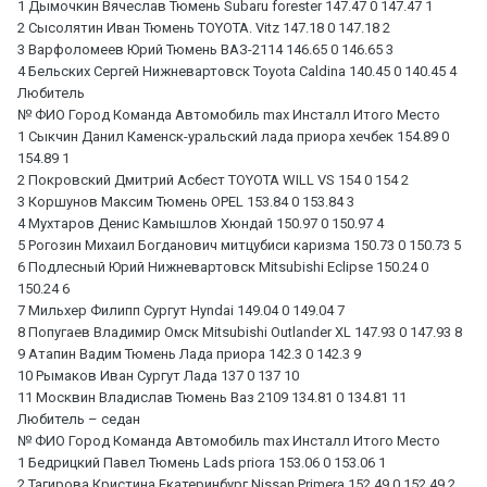
1 Дымочкин Вячеслав Тюмень Subaru forester 147.47 0 147.47 1
2 Сысолятин Иван Тюмень TOYOTA. Vitz 147.18 0 147.18 2
3 Варфоломеев Юрий Тюмень ВАЗ-2114 146.65 0 146.65 3
4 Бельских Сергей Нижневартовск Toyota Caldina 140.45 0 140.45 4
Любитель
№ ФИО Город Команда Автомобиль max Инсталл Итого Место
1 Сыкчин Данил Каменск-уральский лада приора хечбек 154.89 0
154.89 1
2 Покровский Дмитрий Асбест TOYOTA WILL VS 154 0 154 2
3 Коршунов Максим Тюмень OPEL 153.84 0 153.84 3
4 Мухтаров Денис Камышлов Хюндай 150.97 0 150.97 4
5 Рогозин Михаил Богданович митцубиси каризма 150.73 0 150.73 5
6 Подлесный Юрий Нижневартовск Mitsubishi Eclipse 150.24 0
150.24 6
7 Мильхер Филипп Сургут Hyndai 149.04 0 149.04 7
8 Попугаев Владимир Омск Mitsubishi Outlander XL 147.93 0 147.93 8
9 Атапин Вадим Тюмень Лада приора 142.3 0 142.3 9
10 Рымаков Иван Сургут Лада 137 0 137 10
11 Москвин Владислав Тюмень Ваз 2109 134.81 0 134.81 11
Любитель – седан
№ ФИО Город Команда Автомобиль max Инсталл Итого Место
1 Бедрицкий Павел Тюмень Lads priora 153.06 0 153.06 1
2 Тагирова Кристина Екатеринбург Nissan Primera 152.49 0 152.49 2