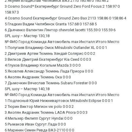
2 Якунин Владислав Челябинск ВАЗ 2110 160.46 0 160.46 2
3 Cosmo Sound* Екатеринбург Ground Zero Ford Focus 2 158.97 0
158.97 3
4 Cosmo Sound Екатеринбург Ground Zero Ваз 2113 158.86 0 158.86 4
5 Гладких Вадим Челябинск Granta 157.68 0 157.68 5
6 Дьяченко Валентин Лянтор chevrolet lacetti 155.59 0 155.59 6
SPL шоу – Мастер 130,18
№ ФИО Город Команда Автомобиль max Инсталл Итого Место
1 Попугаев Владимир Омск Mitsubishi Outlander XL 0 0 0 1
2 Дмитриев Артем Тюмень Хендай Солярис 0 0 0 2
3 Вилков Дмитрий Екатеринбург Kia Ceed 0 0 0 3
4 Глухов Владимир Когалым Mazda 3 0 0 0
5 Яковлев Александр Тюмень Лада Приора 0 0 0
6 Акопян Андраник Тюмень Ока 0 0 0
7 Дымочкин Вячеслав Тюмень Subaru Forester 0 0 0
SPL шоу – Мастер 140,18
№ ФИО Город Команда Автомобиль max Инсталл Итого Место
1 Подлесный Юрий Нижневартовск Mitsubishi Eclipse 0 0 0 1
2 Тюрин Виктор Мегион vw polo 0 0 0 2
3 Акопян Андраник Тюмень LADA Priora 0 0 0 3
4 Мильхер Филипп Сургут Hyndai 0 0 0
5 Рымаков Иван Сургут Лада 0 0 0
6 Маринин Семен Ревда ВАЗ-2110 0 0 0