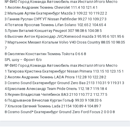
№ ФИО Город Команда Автомобиль max Инсталл Итого Место
1 Акопян Андраник Тюмень Chevrolet 111.4 10 121.4 1
2 Мальцев Артём Екатеринбург Mazda 3 109.22 10 119.22 2
3 Ганиев Руслан СУРГУТ Nissan Pathfinder 99.27 10 109.27 3
4 Потапов Ярослав Тюмень Lifan Solano 102.65 2 104.65 4
5 Лузин Виталий Кокшетау Peugeot 307 98.08 6 104.08 5
6 Высочин Антон Краснодар JVC/Kenwood mazda 3 95.95 6 101.95 6
7 Мартынюк Михаил Когалым Volvo V40 Cross Country 88.05 10 98.05
7
8 Смолягин Константин Тюмень Тойота 0 6 6 8
SPL шоу – Фронт б/о
№ ФИО Город Команда Автомобиль max Инсталл Итого Место
1 Тагирова Кристина Екатеринбург Nissan Primera 113.15 10 123.15 1
2 Акопян Андраник Тюмень LADA Priora 112.28 10 122.28 2
3 Cosmo Sound Екатеринбург Ground Zero Ваз 2113 110.31 9 119.31 3
4 Ермолаев Александр Team Pride Опель 112.18 7 119.18 4
5 Якунин Владислав Челябинск ВАЗ 2110 110.77 2 112.77 5
6 Подрыванов Вячеслав Курган Гольф 99.33 9 108.33 6
7 Хлызов Евгений Тюмень Lada 21154 100.89 4 104.89 7
8 Cosmo Sound* Екатеринбург Ground Zero Ford Focus 2 0 0 0 8