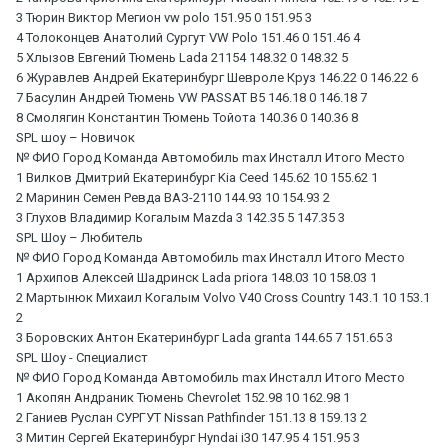
3 Тюрин Виктор Мегион vw polo 151.95 0 151.95 3
4 Толоконцев Анатолий Сургут VW Polo 151.46 0 151.46 4
5 Хлызов Евгений Тюмень Lada 21154 148.32 0 148.32 5
6 Журавлев Андрей Екатеринбург Шевроле Круз 146.22 0 146.22 6
7 Басулин Андрей Тюмень VW PASSAT B5 146.18 0 146.18 7
8 Смолягин Константин Тюмень Тойота 140.36 0 140.36 8
SPL шоу – Новичок
№ ФИО Город Команда Автомобиль max Инсталл Итого Место
1 Вилков Дмитрий Екатеринбург Kia Ceed 145.62 10 155.62 1
2 Маринин Семен Ревда ВАЗ-2110 144.93 10 154.93 2
3 Глухов Владимир Когалым Mazda 3 142.35 5 147.35 3
SPL Шоу – Любитель
№ ФИО Город Команда Автомобиль max Инсталл Итого Место
1 Архипов Алексей Шадринск Lada priora 148.03 10 158.03 1
2 Мартынюк Михаил Когалым Volvo V40 Cross Country 143.1 10 153.1
2
3 Боровских Антон Екатеринбург Lada granta 144.65 7 151.65 3
SPL Шоу - Специалист
№ ФИО Город Команда Автомобиль max Инсталл Итого Место
1 Акопян Андраник Тюмень Chevrolet 152.98 10 162.98 1
2 Ганиев Руслан СУРГУТ Nissan Pathfinder 151.13 8 159.13 2
3 Митин Сергей Екатеринбург Hyndai i30 147.95 4 151.95 3