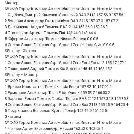
Мастер
№ ФИО Город Команда Автомобиль max Инсталл Итого Место
1 Оцабрик Дмитрий Каменск-Уральский ВАЗ 2112 157.56 0 157.56 1
2 Булавин Александр Екатеринбург ВАЗ-2115 157.07 0 157.07 2
3 Лисниченко Андрей Тюмень ВАЗ-2114 152.26 0 152.26 3
4 Плотников Артем г.Тюмень Fiat 143.44 0 143.44 4
5 Юферов Александр Тюмень Nissan Primera 0 0 0 5
6 Cosmo Sound Екатеринбург Ground Zero Honda Civic 0 0 0 6
SPL шоу - Эксперт
№ ФИО Город Команда Автомобиль max Инсталл Итого Место
1 Cosmo Sound Екатеринбург Ground Zero Ford Focus 2 155 17 172 1
2 Грановский Андрей Тюмень Kia Sorento 148.45 14 162.45 2
SPL шоу – Монстр
№ ФИО Город Команда Автомобиль max Инсталл Итого Место
1 Яркеев Константин Тюмень Lada Priora 157.92 10 167.92 1
2 Ермолаев Александр Team Pride Опель 159.53 7 166.53 2
3 Баранов Роман Тюмень Глобал Тюнинг ВАЗ 21124 157.35 8 165.35 3
4 Cosmo Sound Екатеринбург Ground Zero Ваз 2113 155.25 9 164.25 4
5 Подрыванов Вячеслав Курган Гольф 152.12 9 161.12 5
Экстрим
№ ФИО Город Команда Автомобиль max Инсталл Итого Место
1 Чечнев Артем Екатеринбург Ниссан 162.52 0 162.52 1