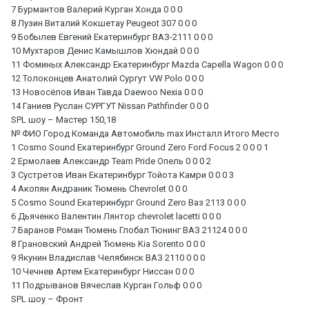
7 Бурмантов Валерий Курган Хонда 0 0 0
8 Лузин Виталий Кокшетау Peugeot 307 0 0 0
9 Бобылев Евгений Екатеринбург ВАЗ-2111 0 0 0
10 Мухтаров Денис Камышлов Хюндай 0 0 0
11 Фоминых Александр Екатеринбург Mazda Capella Wagon 0 0 0
12 Толоконцев Анатолий Сургут VW Polo 0 0 0
13 Новосёлов Иван Тавда Daewoo Nexia 0 0 0
14 Ганиев Руслан СУРГУТ Nissan Pathfinder 0 0 0
SPL шоу – Мастер 150,18
№ ФИО Город Команда Автомобиль max Инсталл Итого Место
1 Cosmo Sound Екатеринбург Ground Zero Ford Focus 2 0 0 0 1
2 Ермолаев Александр Team Pride Опель 0 0 0 2
3 Сустретов Иван Екатеринбург Тойота Камри 0 0 0 3
4 Акопян Андраник Тюмень Chevrolet 0 0 0
5 Cosmo Sound Екатеринбург Ground Zero Ваз 2113 0 0 0
6 Дьяченко Валентин Лянтор chevrolet lacetti 0 0 0
7 Баранов Роман Тюмень Глобал Тюнинг ВАЗ 21124 0 0 0
8 Грановский Андрей Тюмень Kia Sorento 0 0 0
9 Якунин Владислав Челябинск ВАЗ 2110 0 0 0
10 Чечнев Артем Екатеринбург Ниссан 0 0 0
11 Подрыванов Вячеслав Курган Гольф 0 0 0
SPL шоу – Фронт