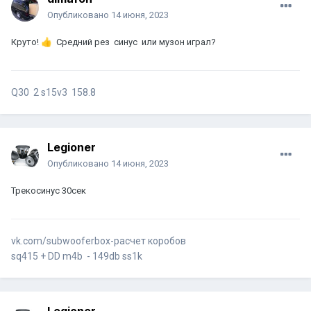
Опубликовано
14 июня, 2023
Круто!
👍
Средний рез синус или музон играл?
Q30 2 s15v3 158.8
Legioner
Опубликовано
14 июня, 2023
Трекосинус 30сек
vk.com/subwooferbox-расчет коробов
sq415 + DD m4b - 149db ss1k