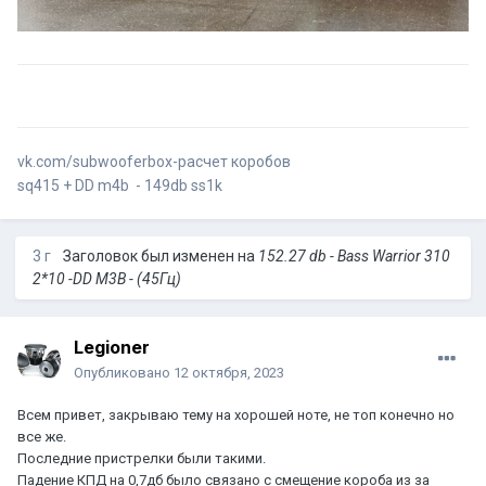
vk.com/subwooferbox-расчет коробов
sq415 + DD m4b - 149db ss1k
3 г
Заголовок был изменен на
152.27 db - Bass Warrior 310
2*10 -DD M3B - (45Гц)
Legioner
Опубликовано
12 октября, 2023
Всем привет, закрываю тему на хорошей ноте, не топ конечно но
все же.
Последние пристрелки были такими.
Падение КПД на 0,7дб было связано с смещение короба из за