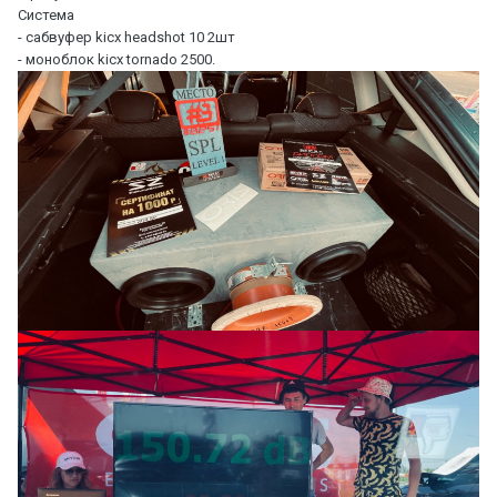
Система
- сабвуфер kicx headshot 10 2шт
- моноблок kicx tornado 2500.