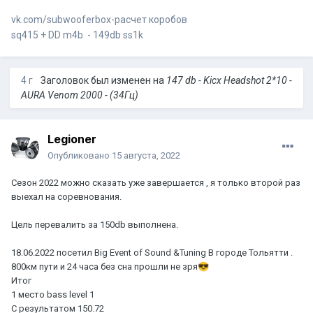
vk.com/subwooferbox-расчет коробов
sq415 + DD m4b - 149db ss1k
4 г
Заголовок был изменен на
147 db - Kicx Headshot 2*10 -
AURA Venom 2000 - (34Гц)
Legioner
Опубликовано
15 августа, 2022
Сезон 2022 можно сказать уже завершается , я только второй раз
выехал на соревнования.
Цель перевалить за 150db выполнена.
18.06.2022 посетил Big Event of Sound &Tuning В городе Тольятти .
800км пути и 24 часа без сна прошли не зря
😎
Итог
1 место bass level 1
С результатом 150.72