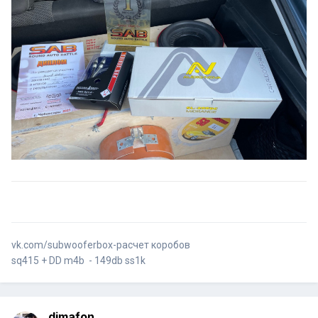
vk.com/subwooferbox-расчет коробов
sq415 + DD m4b - 149db ss1k
dimafon