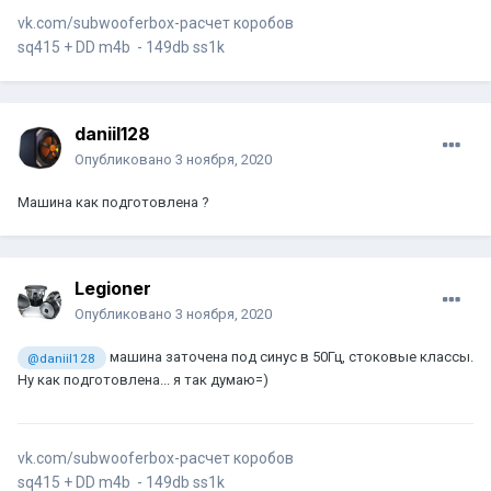
vk.com/subwooferbox-расчет коробов
sq415 + DD m4b - 149db ss1k
daniil128
Опубликовано
3 ноября, 2020
Машина как подготовлена ?
Legioner
Опубликовано
3 ноября, 2020
машина заточена под синус в 50Гц, стоковые классы.
@daniil128
Ну как подготовлена... я так думаю=)
vk.com/subwooferbox-расчет коробов
sq415 + DD m4b - 149db ss1k