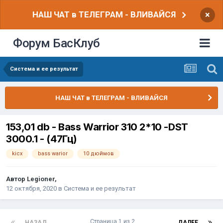
НАШ ЧАТ в ТЕЛЕГРАМ - ВЛИВАЙСЯ
×
Форум БасКлуб
Система и ее результат
НАШ ЧАТ в ТЕЛЕГРАМ - ВЛИВАЙСЯ
153,01 db - Bass Warrior 310 2*10 -DST
3000.1 - (47Гц)
kicx
bass warior
10 дюймов
Автор
Legioner
,
12 октября, 2020
в
Система и ее результат
Страница 1 из 2
НАЗАД
ДАЛЕЕ