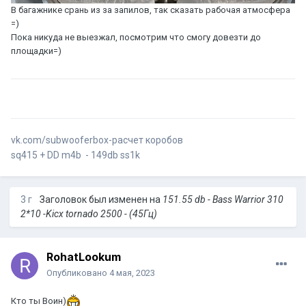
В багажнике срань из за запилов, так сказать рабочая атмосфера
=)
Пока никуда не выезжал, посмотрим что смогу довезти до
площадки=)
vk.com/subwooferbox-расчет коробов
sq415 + DD m4b - 149db ss1k
3 г
Заголовок был изменен на
151.55 db - Bass Warrior 310
2*10 -Kicx tornado 2500 - (45Гц)
RohatLookum
Опубликовано
4 мая, 2023
Кто ты Воин)