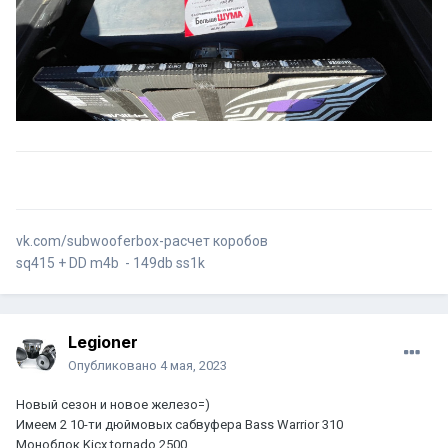
vk.com/subwooferbox-расчет коробов
sq415 + DD m4b - 149db ss1k
Legioner
Опубликовано
4 мая, 2023
Новый сезон и новое железо=)
Имеем 2 10-ти дюймовых сабвуфера Bass Warrior 310
Моноблок Kicx tornado 2500