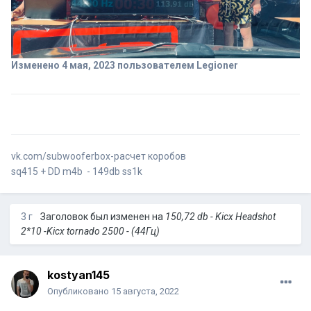
Изменено
4 мая, 2023
пользователем Legioner
vk.com/subwooferbox-расчет коробов
sq415 + DD m4b - 149db ss1k
3 г
Заголовок был изменен на
150,72 db - Kicx Headshot
2*10 -Kicx tornado 2500 - (44Гц)
kostyan145
Опубликовано
15 августа, 2022