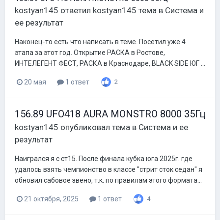
kostyan145
ответил
kostyan145
тема в
Система и
ее результат
Наконец-то есть что написать в теме. Посетил уже 4
этапа за этот год. Открытие РАСКА в Ростове,
ИНТЕЛЕГЕНТ ФЕСТ, РАСКА в Краснодаре, BLACK SIDE ЮГ ...
20 мая
1 ответ
2
156.89 UFO418 AURA MONSTRO 8000 35Гц
kostyan145
опубликовал тема в
Система и ее
результат
Наигрался я с ст15. После финала кубка юга 2025г. где
удалось взять чемпионство в классе "стрит сток седан" я
обновил сабовое звено, т.к. по правилам этого формата...
21 октября, 2025
1 ответ
4