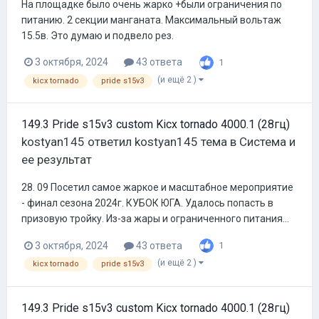
На площадке было очень жарко +были ограничения по
питанию. 2 секции манганата. Максимальный вольтаж
15.5в. Это думаю и подвело рез.
3 октября, 2024
43 ответа
1
(и ещё 2 )
kicx tornado
pride s15v3
149.3 Pride s15v3 custom Kicx tornado 4000.1 (28гц)
kostyan145
ответил
kostyan145
тема в
Система и
ее результат
28. 09 Посетил самое жаркое и масштабное мероприятие
- финал сезона 2024г. КУБОК ЮГА. Удалось попасть в
призовую тройку. Из-за жары и ограниченного питания...
3 октября, 2024
43 ответа
1
(и ещё 2 )
kicx tornado
pride s15v3
149.3 Pride s15v3 custom Kicx tornado 4000.1 (28гц)