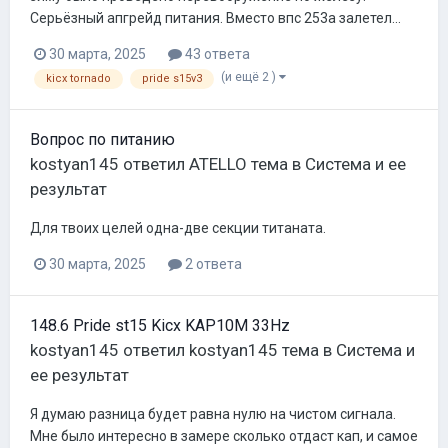
Серьёзный апгрейд питания. Вместо впс 253а залетел...
30 марта, 2025
43 ответа
(и ещё 2 )
kicx tornado
pride s15v3
Вопрос по питанию
kostyan145
ответил
ATELLO
тема в
Система и ее
результат
Для твоих целей одна-две секции титаната.
30 марта, 2025
2 ответа
148.6 Pride st15 Kicx KAP10M 33Hz
kostyan145
ответил
kostyan145
тема в
Система и
ее результат
Я думаю разница будет равна нулю на чистом сигнала.
Мне было интересно в замере сколько отдаст кап, и самое