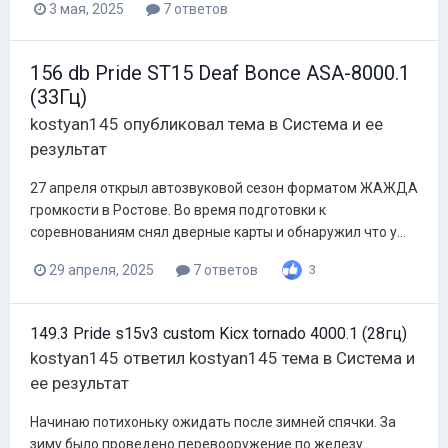
3 мая, 2025
7 ответов
156 db Pride ST15 Deaf Bonce ASA-8000.1
(33Гц)
kostyan145
опубликовал тема в
Система и ее
результат
27 апреля открыл автозвуковой сезон форматом ЖАЖДА
громкости в Ростове. Во время подготовки к
соревнованиям снял дверные карты и обнаружил что у...
29 апреля, 2025
7 ответов
3
149.3 Pride s15v3 custom Kicx tornado 4000.1 (28гц)
kostyan145
ответил
kostyan145
тема в
Система и
ее результат
Начинаю потихоньку ожидать после зимней спячки. За
зиму было проведено перевооружение по железу.