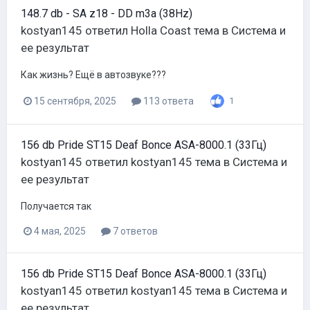
148.7 db - SA z18 - DD m3a (38Hz)
kostyan145
ответил
Holla Coast
тема в
Система и
ее результат
Как жизнь? Ещё в автозвуке???
15 сентября, 2025
113 ответа
1
156 db Pride ST15 Deaf Bonce ASA-8000.1 (33Гц)
kostyan145
ответил
kostyan145
тема в
Система и
ее результат
Получается так
4 мая, 2025
7 ответов
156 db Pride ST15 Deaf Bonce ASA-8000.1 (33Гц)
kostyan145
ответил
kostyan145
тема в
Система и
ее результат