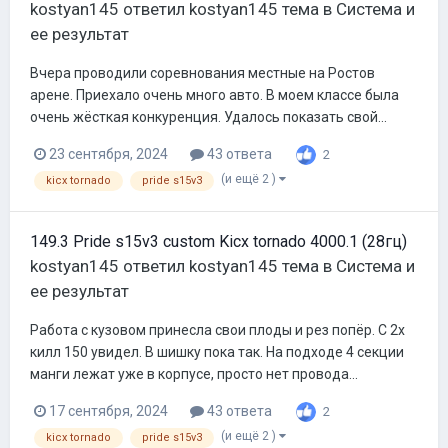
kostyan145
ответил
kostyan145
тема в
Система и
ее результат
Вчера проводили соревнования местные на Ростов
арене. Приехало очень много авто. В моем классе была
очень жёсткая конкуренция. Удалось показать свой...
23 сентября, 2024
43 ответа
2
(и ещё 2 )
kicx tornado
pride s15v3
149.3 Pride s15v3 custom Kicx tornado 4000.1 (28гц)
kostyan145
ответил
kostyan145
тема в
Система и
ее результат
Работа с кузовом принесла свои плоды и рез попёр. С 2х
килл 150 увидел. В шишку пока так. На подходе 4 секции
манги лежат уже в корпусе, просто нет провода...
17 сентября, 2024
43 ответа
2
(и ещё 2 )
kicx tornado
pride s15v3