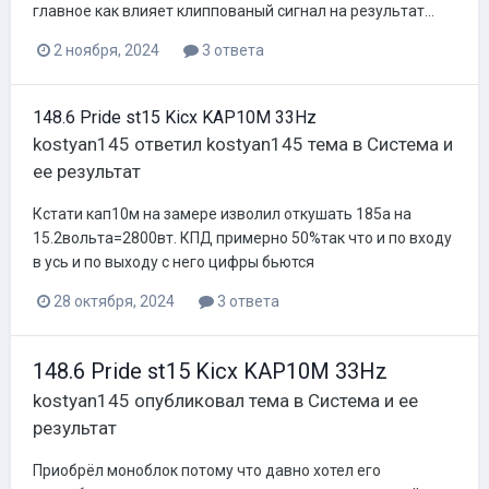
главное как влияет клиппованый сигнал на результат...
2 ноября, 2024
3 ответа
148.6 Pride st15 Kicx KAP10M 33Hz
kostyan145
ответил
kostyan145
тема в
Система и
ее результат
Кстати кап10м на замере изволил откушать 185а на
15.2вольта=2800вт. КПД примерно 50%так что и по входу
в усь и по выходу с него цифры бьются
28 октября, 2024
3 ответа
148.6 Pride st15 Kicx KAP10M 33Hz
kostyan145
опубликовал тема в
Система и ее
результат
Приобрёл моноблок потому что давно хотел его