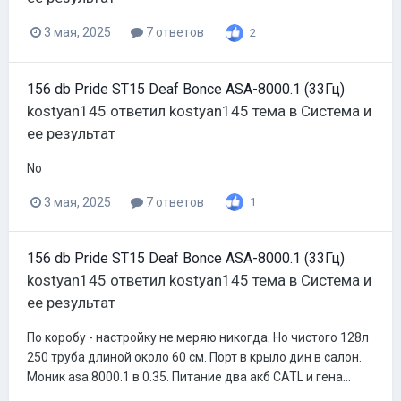
3 мая, 2025
7 ответов
2
156 db Pride ST15 Deaf Bonce ASA-8000.1 (33Гц)
kostyan145
ответил
kostyan145
тема в
Система и
ее результат
No
3 мая, 2025
7 ответов
1
156 db Pride ST15 Deaf Bonce ASA-8000.1 (33Гц)
kostyan145
ответил
kostyan145
тема в
Система и
ее результат
По коробу - настройку не меряю никогда. Но чистого 128л
250 труба длиной около 60 см. Порт в крыло дин в салон.
Моник asa 8000.1 в 0.35. Питание два акб CATL и гена...