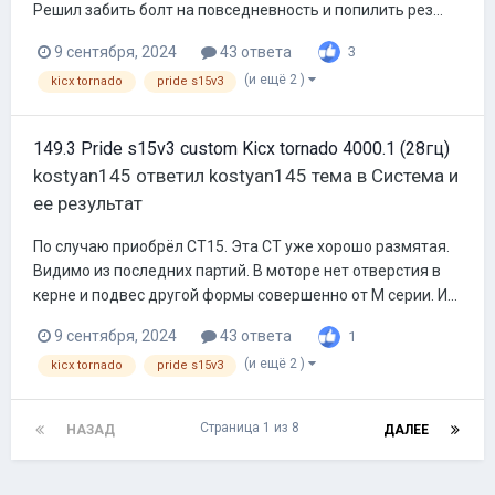
Решил забить болт на повседневность и попилить рез...
9 сентября, 2024
43 ответа
3
(и ещё 2 )
kicx tornado
pride s15v3
149.3 Pride s15v3 custom Kicx tornado 4000.1 (28гц)
kostyan145
ответил
kostyan145
тема в
Система и
ее результат
По случаю приобрёл СТ15. Эта СТ уже хорошо размятая.
Видимо из последних партий. В моторе нет отверстия в
керне и подвес другой формы совершенно от М серии. И...
9 сентября, 2024
43 ответа
1
(и ещё 2 )
kicx tornado
pride s15v3
Страница 1 из 8
НАЗАД
ДАЛЕЕ