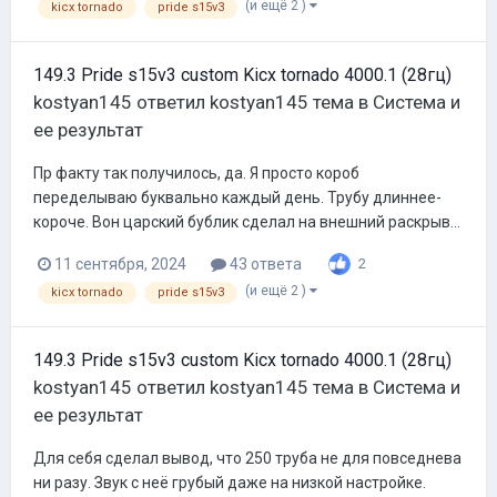
(и ещё 2 )
kicx tornado
pride s15v3
149.3 Pride s15v3 custom Kicx tornado 4000.1 (28гц)
kostyan145
ответил
kostyan145
тема в
Система и
ее результат
Пр факту так получилось, да. Я просто короб
переделываю буквально каждый день. Трубу длиннее-
короче. Вон царский бублик сделал на внешний раскрыв...
11 сентября, 2024
43 ответа
2
(и ещё 2 )
kicx tornado
pride s15v3
149.3 Pride s15v3 custom Kicx tornado 4000.1 (28гц)
kostyan145
ответил
kostyan145
тема в
Система и
ее результат
Для себя сделал вывод, что 250 труба не для повседнева
ни разу. Звук с неё грубый даже на низкой настройке.