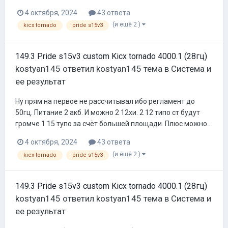
4 октября, 2024
43 ответа
(и ещё 2 )
kicx tornado
pride s15v3
149.3 Pride s15v3 custom Kicx tornado 4000.1 (28гц)
kostyan145
ответил
kostyan145
тема в
Система и
ее результат
Ну прям на первое не рассчитывал ибо регламент до
50гц. Питание 2 акб. И можно 2 12хи. 2 12 типо ст будут
громче 1 15 тупо за счёт большей площади. Плюс можно...
4 октября, 2024
43 ответа
(и ещё 2 )
kicx tornado
pride s15v3
149.3 Pride s15v3 custom Kicx tornado 4000.1 (28гц)
kostyan145
ответил
kostyan145
тема в
Система и
ее результат