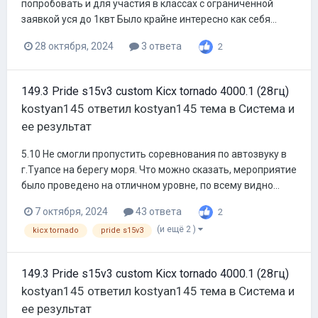
попробовать и для участия в классах с ограниченной
заявкой уся до 1квт Было крайне интересно как себя...
28 октября, 2024
3 ответа
2
149.3 Pride s15v3 custom Kicx tornado 4000.1 (28гц)
kostyan145
ответил
kostyan145
тема в
Система и
ее результат
5.10 Не смогли пропустить соревнования по автозвуку в
г.Туапсе на берегу моря. Что можно сказать, мероприятие
было проведено на отличном уровне, по всему видно...
7 октября, 2024
43 ответа
2
(и ещё 2 )
kicx tornado
pride s15v3
149.3 Pride s15v3 custom Kicx tornado 4000.1 (28гц)
kostyan145
ответил
kostyan145
тема в
Система и
ее результат