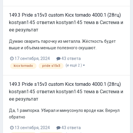
149.3 Pride s15v3 custom Kicx tornado 4000.1 (28гц)
kostyan145
ответил
kostyan145
тема в
Система и
ее результат
Думаю сварить парочку из металла. Жёсткость будет
выше и объёма меньше полезного скушают.
17 сентября, 2024
43 ответа
(и ещё 2 )
kicx tornado
pride s15v3
149.3 Pride s15v3 custom Kicx tornado 4000.1 (28гц)
kostyan145
ответил
kostyan145
тема в
Система и
ее результат
Да, 1 рампорка. Убирал и минусонуло вроде как. Вернул
обратно
13 сентября, 2024
43 ответа