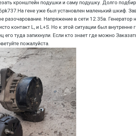
резать кронштейн подушки и саму подушку. Долго подби
6pk737.На гене уже был установлен маленький шкиф. За
ое разочарование. Напряжение в сети 12.35в. Генератор 
сто контакт L, и L+S. Но к этой ситуации был внутренне г
ц его туда запихнули. Если кто знает где можно Заказат
оветуйте пожалуйста.