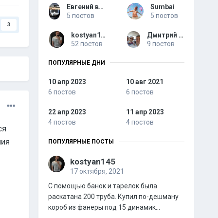
Евгений варламов
Sumbai
5 постов
5 постов
3
kostyan145
Дмитрий Чиж
52 постов
9 постов
ПОПУЛЯРНЫЕ ДНИ
10 апр 2023
10 авг 2021
6 постов
6 постов
22 апр 2023
11 апр 2023
4 постов
4 постов
ся
ния
ПОПУЛЯРНЫЕ ПОСТЫ
kostyan145
17 октября, 2021
С помощью банок и тарелок была
раскатана 200 труба. Купил по-дешману
короб из фанеры под 15 динамик...