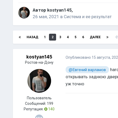
Автор
kostyan145
,
26 мая, 2021
в
Система и ее результат
НАЗАД
1
2
3
4
5
6
ДАЛЕЕ
С
kostyan145
Опубликовано
15 августа, 20
Ростов-на-Дону
hard
@Евгений варламов
открывать заднюю дверь.
уж точно
Пользователь
Сообщений:
199
Репутация:
140