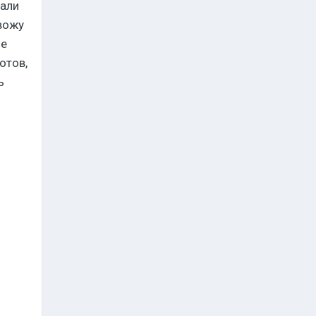
рали
вожу
не
отов,
ь