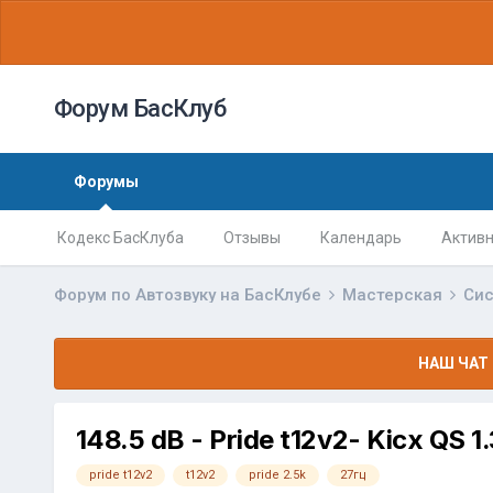
Форум БасКлуб
Форумы
Кодекс БасКлуба
Отзывы
Календарь
Активн
Форум по Автозвуку на БасКлубе
Мастерская
Сис
НАШ ЧАТ 
148.5 dB - Pride t12v2- Kicx QS 1
pride t12v2
t12v2
pride 2.5k
27гц