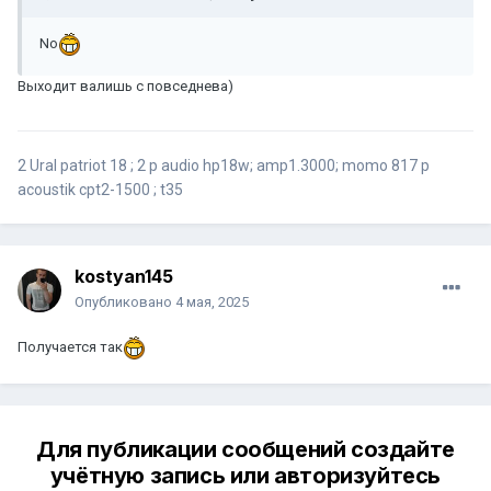
No
Выходит валишь с повседнева)
2 Ural patriot 18 ; 2 p audio hp18w; amp1.3000; momo 817 p
acoustik cpt2-1500 ; t35
kostyan145
Опубликовано
4 мая, 2025
Получается так
Для публикации сообщений создайте
учётную запись или авторизуйтесь