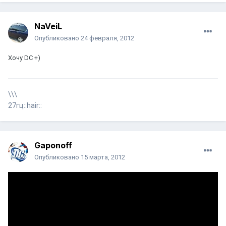
NaVeiL
Опубликовано
24 февраля, 2012
Хочу DC +)
\\\
27гц::hair::
Gaponoff
Опубликовано
15 марта, 2012