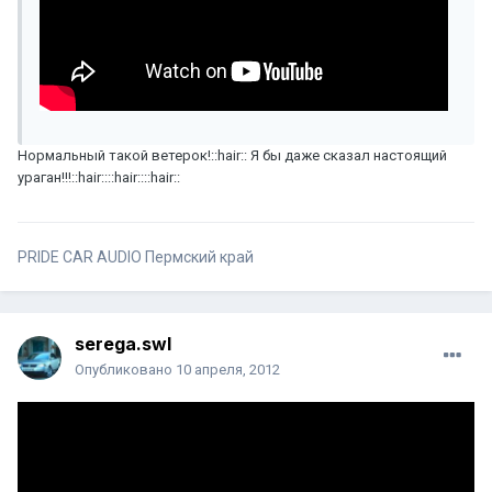
Нормальный такой ветерок!::hair:: Я бы даже сказал настоящий
ураган!!!::hair::::hair::::hair::
PRIDE CAR AUDIO Пермский край
serega.swl
Опубликовано
10 апреля, 2012