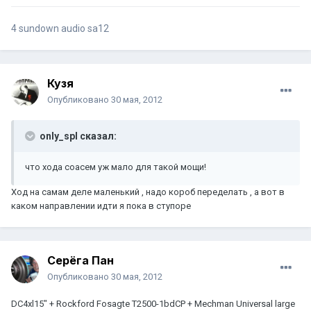
4 sundown audio sa12
Кузя
Опубликовано
30 мая, 2012
only_spl сказал:
что хода соасем уж мало для такой мощи!
Ход на самам деле маленький , надо короб переделать , а вот в
каком направлении идти я пока в ступоре
Серёга Пан
Опубликовано
30 мая, 2012
DC4xl15" + Rockford Fosagte T2500-1bdCP + Mechman Universal large