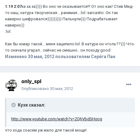
1:19
2:07
ха ха ха)))) Во оно че оказывается!!! От оно как! Стив Мид-
то наш, натура творческая... ранимая...:lol::sarcastic: Он так
наверно шифровался))))))))) Пальнули))) Подрабатывает
наверно))
:lol:
Как бы юмар такой... меня зацепило:lol: В натуре он чтоль??))) Что-
то сначала угарал.. сейчас не смешно.. он походу:good:
Изменено
30 мая, 2012
пользователем Серёга Пан
only_spl
Опубликовано
30 мая, 2012
Кузя сказал:
http://www.youtube.com/watch?v=ZQhVbdSHqcg
что хода соасем уж мало для такой мощи!