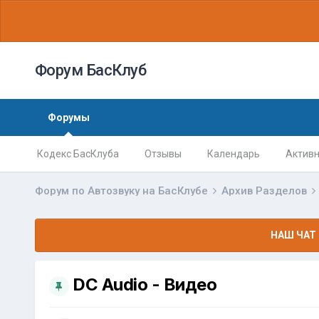
Форум БасКлуб
Форумы
Кодекс БасКлуба
Отзывы
Календарь
Активн
Форум по Автозвуку на БасКлубе
Архив Разделов
НАШ ЧАТ 
DC Audio - Видео