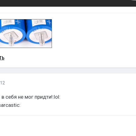
ТЬ
012
в себя не мог придти!:lol:
arcastic: