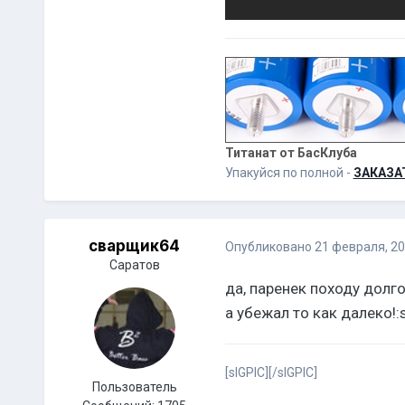
Титанат от БасКлуба
Упакуйся по полной -
ЗАКАЗА
сварщик64
Опубликовано
21 февраля, 2
Саратов
да, паренек походу долго 
а убежал то как далеко!:s
[sIGPIC][/sIGPIC]
Пользователь