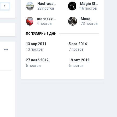
Nastradamus
Magic Stick
1
28 постов
16 постов
morozzz_2003
Мика
4 постов
73 постов
ПОПУЛЯРНЫЕ ДНИ
13 апр 2011
5 авг 2014
13 постов
7 постов
27 нояб 2012
19 окт 2012
6 постов
6 постов