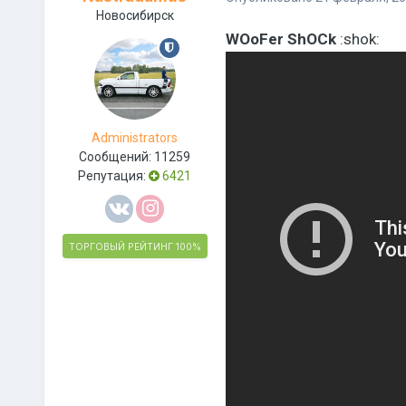
Новосибирск
WOoFer ShOCk
:shok:
Administrators
Сообщений:
11259
Репутация:
6421
ТОРГОВЫЙ РЕЙТИНГ
100%