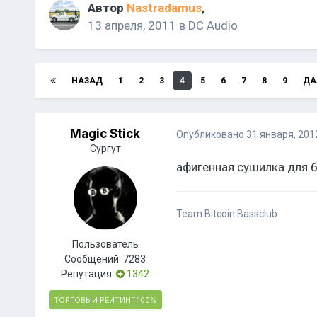
Автор
Nastradamus
,
13 апреля, 2011
в
DC Audio
НАЗАД
1
2
3
4
5
6
7
8
9
ДА
Magic Stick
Опубликовано
31 января, 201
Сургут
афигенная сушилка для 
Team Bitcoin Bassclub
Пользователь
Сообщений:
7283
Репутация:
1342
ТОРГОВЫЙ РЕЙТИНГ
100%