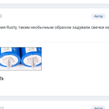
12
Автор
ия Rusty, таким необычным образом задували свечки н
ТЬ
012
Автор