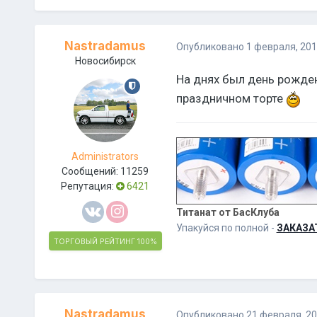
Nastradamus
Опубликовано
1 февраля, 20
Новосибирск
На днях был день рожден
праздничном торте
Administrators
Сообщений:
11259
Репутация:
6421
Титанат от БасКлуба
Упакуйся по полной -
ЗАКАЗА
ТОРГОВЫЙ РЕЙТИНГ
100%
Nastradamus
Опубликовано
21 февраля, 2