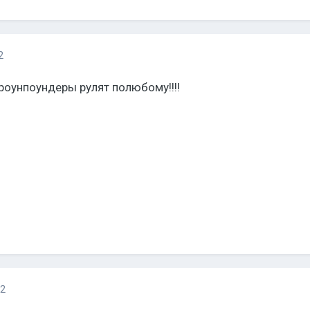
2
 Гроунпоундеры рулят полюбому!!!!
12