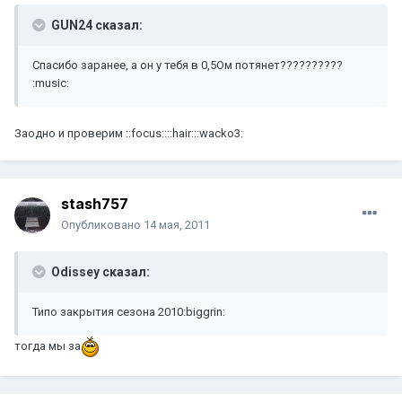
GUN24 сказал:
Спасибо заранее, а он у тебя в 0,5Ом потянет??????????
:music:
Заодно и проверим ::focus::::hair:::wacko3:
stash757
Опубликовано
14 мая, 2011
Odissey сказал:
Типо закрытия сезона 2010:biggrin:
тогда мы за