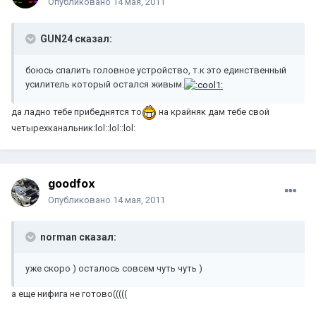
Опубликовано
14 мая, 2011
GUN24 сказал:
боюсь спалить головное устройство, т.к это единственный
усилитель который остался живым.
да ладно тебе прибеднятся то
на крайняк дам тебе свой
четырехканальник:lol::lol::lol:
goodfox
Опубликовано
14 мая, 2011
norman сказал:
уже скоро ) осталось совсем чуть чуть )
а еще нифига не готово(((((