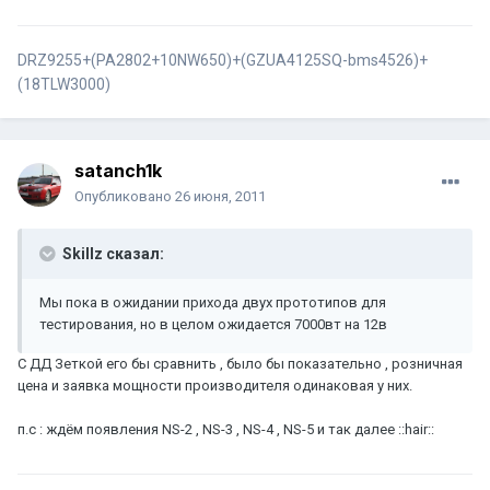
DRZ9255+(PA2802+10NW650)+(GZUA4125SQ-bms4526)+
(18TLW3000)
satanch1k
Опубликовано
26 июня, 2011
Skillz сказал:
Мы пока в ожидании прихода двух прототипов для
тестирования, но в целом ожидается 7000вт на 12в
С ДД Зеткой его бы сравнить , было бы показательно , розничная
цена и заявка мощности производителя одинаковая у них.
п.с : ждём появления NS-2 , NS-3 , NS-4 , NS-5 и так далее ::hair::