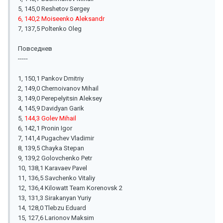
5, 145,0 Reshetov Sergey
6, 140,2 Moiseenko Aleksandr
7, 137,5 Poltenko Oleg
Повседнев
-----
1, 150,1 Pankov Dmitriy
2, 149,0 Chernoivanov Mihail
3, 149,0 Perepelyitsin Aleksey
4, 145,9 Davidyan Garik
5,
144,3 Golev Mihail
6, 142,1 Pronin Igor
7, 141,4 Pugachev Vladimir
8, 139,5 Chayka Stepan
9, 139,2 Golovchenko Petr
10, 138,1 Karavaev Pavel
11, 136,5 Savchenko Vitaliy
12, 136,4 Kilowatt Team Korenovsk 2
13, 131,3 Sirakanyan Yuriy
14, 128,0 Tlebzu Eduard
15, 127,6 Larionov Maksim