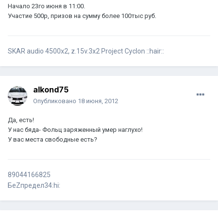
Начало 23го июня в 11:00.
Участие 500р, призов на сумму более 100тыс руб.
SKAR audio 4500x2, z.15v.3х2 Project Cyclon ::hair::
alkond75
Опубликовано
18 июня, 2012
Да, есть!
У нас бяда- Фольц заряженный умер наглухо!
У вас места свободные есть?
89044166825
БеZпредел34:hi: