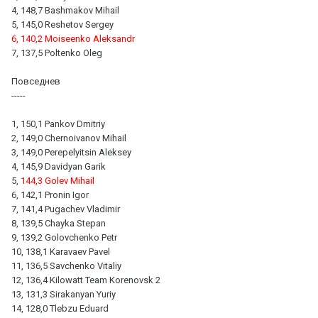
4, 148,7 Bashmakov Mihail
5, 145,0 Reshetov Sergey
6, 140,2 Moiseenko Aleksandr
7, 137,5 Poltenko Oleg
Повседнев
-----
1, 150,1 Pankov Dmitriy
2, 149,0 Chernoivanov Mihail
3, 149,0 Perepelyitsin Aleksey
4, 145,9 Davidyan Garik
5,
144,3 Golev Mihail
6, 142,1 Pronin Igor
7, 141,4 Pugachev Vladimir
8, 139,5 Chayka Stepan
9, 139,2 Golovchenko Petr
10, 138,1 Karavaev Pavel
11, 136,5 Savchenko Vitaliy
12, 136,4 Kilowatt Team Korenovsk 2
13, 131,3 Sirakanyan Yuriy
14, 128,0 Tlebzu Eduard