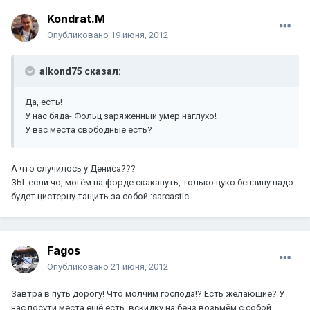
Kondrat.M
Опубликовано
19 июня, 2012
alkond75 сказал:
Да, есть!
У нас бяда- Фольц заряженный умер наглухо!
У вас места свободные есть?
А что случилось у Дениса???
ЗЫ: если чо, могём на форде скакануть, только цуко бензину надо
будет цистерну тащить за собой :sarcastic:
Fagos
Опубликовано
21 июня, 2012
Завтра в путь дорогу! Что молчим господа!? Есть желающие? У
нас посути места ещё есть, вскидку на бенз возьмём с собой