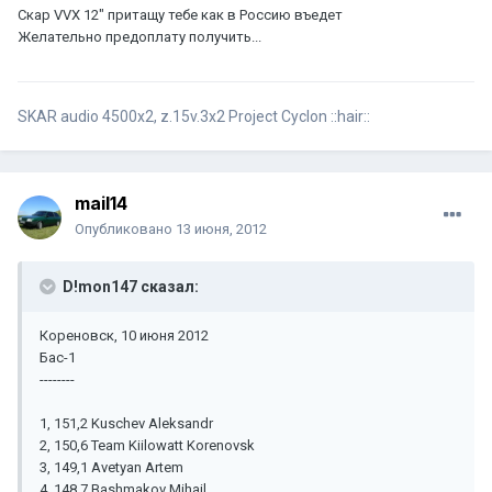
Скар VVX 12" притащу тебе как в Россию въедет
Желательно предоплату получить...
SKAR audio 4500x2, z.15v.3х2 Project Cyclon ::hair::
mail14
Опубликовано
13 июня, 2012
D!mon147 сказал:
Кореновск, 10 июня 2012
Бас-1
--------
1, 151,2 Kuschev Aleksandr
2, 150,6 Team Kiilowatt Korenovsk
3, 149,1 Avetyan Artem
4, 148,7 Bashmakov Mihail