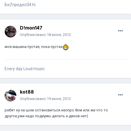
БеZпредел34:hi:
D!mon147
Опубликовано
18 июня, 2012
моя машина пустая, пока пустая
Every day Loud:music:
kot88
Опубликовано
19 июня, 2012
ребят ну на шом остановиться неопро 8ом или же что то
другое,уже надо подиумы делать а динов нет(