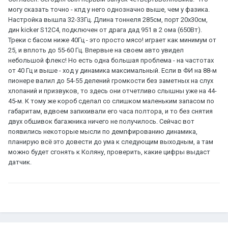
могу сказать точно - кпд у него однозначно выше, чем у фазика.
Настройка вышла 32-33Гц. Длина тоннеля 285см, порт 20х30см,
дин kicker S12C4, подключен от драга дад 951 в 2 ома (650Вт).
Треки с басом ниже 40Гц - это просто мясо! играет как минимум от
25, и вплоть до 55-60 Гц. Впервые на своем авто увидел
небольшой флекс! Но есть одна большая проблема - на частотах
от 40 Гц и выше - ход у динамика максимальный. Если в ФИ на 88-м
пионере валил до 54-55 делений громкости без заметных на слух
хлопаний и призвуков, то здесь они отчетливо слышны уже на 44-
45-м. К тому же короб сделал со слишком маленьким запасом по
габаритам, вдвоем запихивали его часа полтора, и то без снятия
двух обшивок багажника ничего не получилось. Сейчас вот
появились некоторые мысли по демпфированию динамика,
планирую всё это довести до ума к следующим выходным, а там
можно будет сгонять к Коляну, проверить, какие цифры выдаст
датчик.