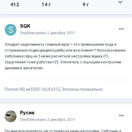
412
14 г
9 г
SQK
Опубликовано
2 декабря, 2011
Следует надпоминать главный враг = это превышение хода и
оторванные подводящие/шайбы или все помнят? Использование
сабсоника герц на 5 ниже расчётной настройки ящика (?).
Скругления тоже работают(!). Усилитель с хорошим контролем
динамика желателен.
Pioneer 80,ае5500.1d,Ufo312, 3полосы поканально
Русик
Опубликовано
2 декабря, 2011
По мне вся прелесть чв от прихода ниже настройки. Сабсоник я