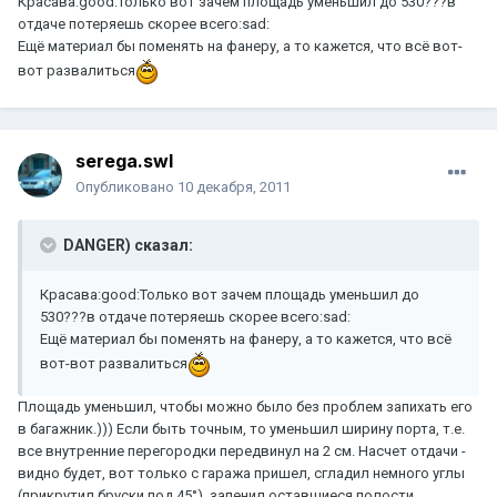
Красава:good:Только вот зачем площадь уменьшил до 530???в
отдаче потеряешь скорее всего:sad:
Ещё материал бы поменять на фанеру, а то кажется, что всё вот-
вот развалиться
serega.swl
Опубликовано
10 декабря, 2011
DANGER) сказал:
Красава:good:Только вот зачем площадь уменьшил до
530???в отдаче потеряешь скорее всего:sad:
Ещё материал бы поменять на фанеру, а то кажется, что всё
вот-вот развалиться
Площадь уменьшил, чтобы можно было без проблем запихать его
в багажник.))) Если быть точным, то уменьшил ширину порта, т.е.
все внутренние перегородки передвинул на 2 см. Насчет отдачи -
видно будет, вот только с гаража пришел, сгладил немного углы
(прикрутил бруски под 45°), запенил оставшиеся полости,