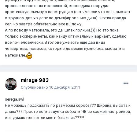
прошпаклевал швы волосянкой, возле дина соорудил
простенькую съемную конструкцию (есть мысли что она поможет
в трудном для чв деле по демпфированию дина). Фотик правда
сел, но завтра обязательно все выложу.
А по поводу материала, это да, шлак полный.))) Но это пока
только эксперименты, как найду оптимальный вариант, сделаю
все по-человечески. В голове уже есть еще два вида
четвертьволновиков, которые до весны нужно реализовать в
материале.
mirage 983
Опубликовано
10 декабря, 2011
serega.swl
Не можешь подсказать по размерам короба??? Ширина, высота и
длина??? Просто есть задумка собрать ЧВ со схожей настройкой,
вот думаю влезет ли мне в багажник???!!!